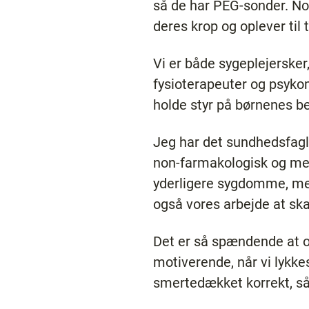
så de har PEG-sonder. No
deres krop og oplever til
Vi er både sygeplejerske
fysioterapeuter og psykom
holde styr på børnenes b
Jeg har det sundhedsfagl
non-farmakologisk og med
yderligere sygdomme, men 
også vores arbejde at s
Det er så spændende at op
motiverende, når vi lykkes
smertedækket korrekt, så