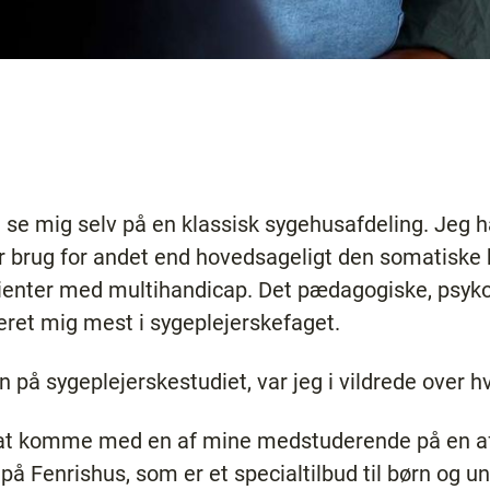
t se mig selv på en klassisk sygehusafdeling. Jeg h
r brug for andet end hovedsageligt den somatiske 
ienter med multihandicap. Det pædagogiske, psykol
seret mig mest i sygeplejerskefaget.
 på sygeplejerskestudiet, var jeg i vildrede over hv
il at komme med en af mine medstuderende på en 
 på Fenrishus, som er et specialtilbud til børn og