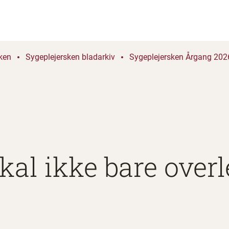
ken
Sygeplejersken bladarkiv
Sygeplejersken Årgang 2026
al ikke bare overl