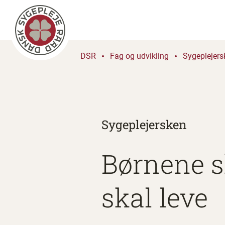
DSR
Fag og udvikling
Sygeplejers
Sygeplejersken
Børnene sk
skal leve