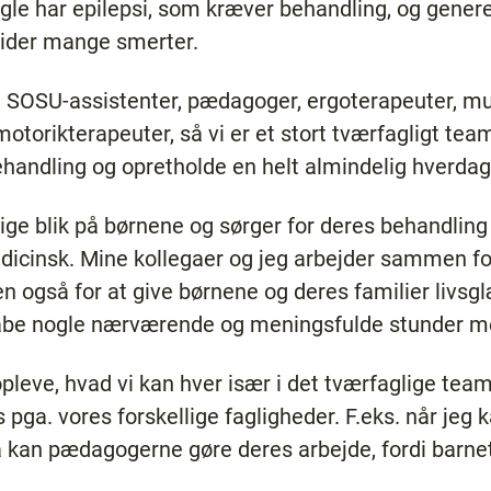
gle har epilepsi, som kræver behandling, og genere
 tider mange smerter.
r, SOSU-assistenter, pædagoger, ergoterapeuter, mu
otorikterapeuter, så vi er et stort tværfagligt te
ehandling og opretholde en helt almindelig hverda
ige blik på børnene og sørger for deres behandling
icinsk. Mine kollegaer og jeg arbejder sammen for
også for at give børnene og deres familier livsglæ
kabe nogle nærværende og meningsfulde stunder 
leve, hvad vi kan hver især i det tværfaglige team,
 pga. vores forskellige fagligheder. F.eks. når jeg k
 kan pædagogerne gøre deres arbejde, fordi barne