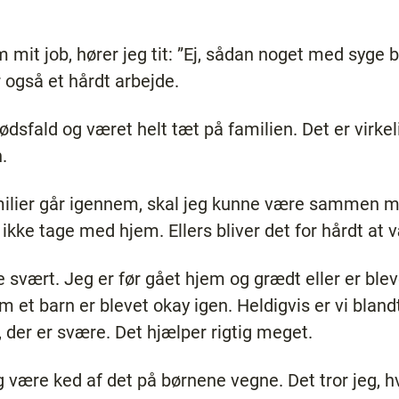
 mit job, hører jeg tit: ”Ej, sådan noget med syge bør
er også et hårdt arbejde.
dødsfald og været helt tæt på familien. Det er virke
n.
amilier går igennem, skal jeg kunne være sammen 
kke tage med hjem. Ellers bliver det for hårdt at 
vært. Jeg er før gået hjem og grædt eller er blevet 
 et barn er blevet okay igen. Heldigvis er vi blandt
 der er svære. Det hjælper rigtig meget.
g være ked af det på børnene vegne. Det tror jeg, hv