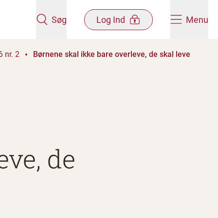
Søg
Log Ind
Menu
 nr. 2
Børnene skal ikke bare overleve, de skal leve
eve, de