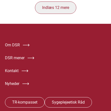
Indlæs
12
mere
Om DSR
DSR mener
Kontakt
Nyheder
TR-kompasset
Sygeplejeetisk Råd