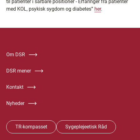
til patienter i sårbare positioner - Erfaringer fra patienter
med KOL, psykisk sygdom og diabetes”
her
.
Om DSR
DSR mener
Kontakt
Nyheder
TR-kompasset
Sygeplejeetisk Råd