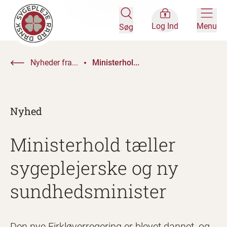
Log Ind
Menu
Søg
Nyheder fra...
Ministerhol...
Nyhed
Ministerhold tæller
sygeplejerske og ny
sundhedsminister
Den nye Firkløverregering er blevet dannet, og