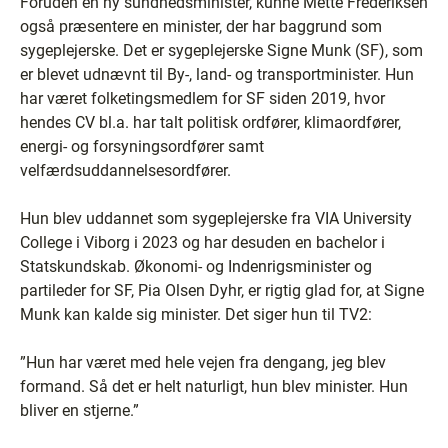
Foruden en ny sundhedsminister, kunne Mette Frederiksen
også præsentere en minister, der har baggrund som
sygeplejerske. Det er sygeplejerske Signe Munk (SF), som
er blevet udnævnt til By-, land- og transportminister. Hun
har været folketingsmedlem for SF siden 2019, hvor
hendes CV bl.a. har talt politisk ordfører, klimaordfører,
energi- og forsyningsordfører samt
velfærdsuddannelsesordfører.
Hun blev uddannet som sygeplejerske fra VIA University
College i Viborg i 2023 og har desuden en bachelor i
Statskundskab. Økonomi- og Indenrigsminister og
partileder for SF, Pia Olsen Dyhr, er rigtig glad for, at Signe
Munk kan kalde sig minister. Det siger hun til TV2:
”Hun har været med hele vejen fra dengang, jeg blev
formand. Så det er helt naturligt, hun blev minister. Hun
bliver en stjerne.”