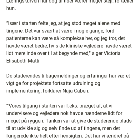
Læringskurven har dog til tider været meget stejl, fortæller
hun.
”Især i starten følte jeg, at jeg stod meget alene med
tingene. Det var svært at være i nogle gange, fordi
patienterne kan være så komplekse her, og jeg tror, det
havde været bedre, hvis de kliniske vejledere havde været
lidt mere inde over til at begynde med," siger Victoria
Elisabeth Matti.
De studerendes tilbagemeldinger og erfaringer har været
vigtige for projektets fortsatte udrulning og
implementering, forklarer Naja Caben.
'”Vores tilgang i starten var f.eks. præget af, at vi
undervisere og vejledere nok havde hænderne lidt for
meget på ryggen. Tanken var at give de studerende plads
til at udvikle sig og selv finde ud af tingene, men det
fungerede ikke helt efter hensigten. Det har vi ændret på