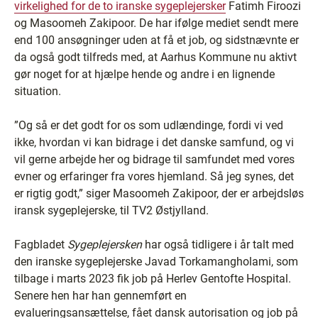
virkelighed for de to iranske sygeplejersker
Fatimh Firoozi
og Masoomeh Zakipoor. De har ifølge mediet sendt mere
end 100 ansøgninger uden at få et job, og sidstnævnte er
da også godt tilfreds med, at Aarhus Kommune nu aktivt
gør noget for at hjælpe hende og andre i en lignende
situation.
”Og så er det godt for os som udlændinge, fordi vi ved
ikke, hvordan vi kan bidrage i det danske samfund, og vi
vil gerne arbejde her og bidrage til samfundet med vores
evner og erfaringer fra vores hjemland. Så jeg synes, det
er rigtig godt,” siger Masoomeh Zakipoor, der er arbejdsløs
iransk sygeplejerske, til TV2 Østjylland.
Fagbladet
Sygeplejersken
har også tidligere i år talt med
den iranske sygeplejerske Javad Torkamangholami, som
tilbage i marts 2023 fik job på Herlev Gentofte Hospital.
Senere hen har han gennemført en
evalueringsansættelse, fået dansk autorisation og job på