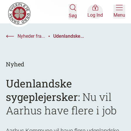
Log Ind
Menu
Søg
Nyheder fra...
Udenlandske...
Nyhed
Udenlandske
sygeplejersker:
Nu vil
Aarhus have flere i job
Aarhus Kommune vil have flere udenlandske