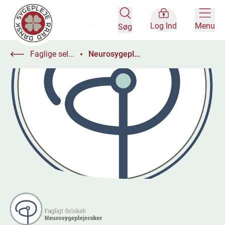
Log Ind
Menu
Søg
Faglige sel...
Neurosygepl...