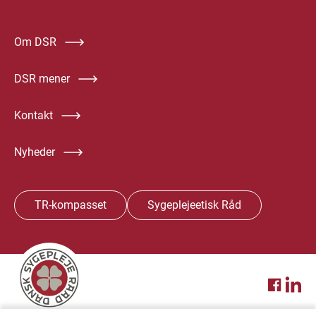
Om DSR
DSR mener
Kontakt
Nyheder
TR-kompasset
Sygeplejeetisk Råd