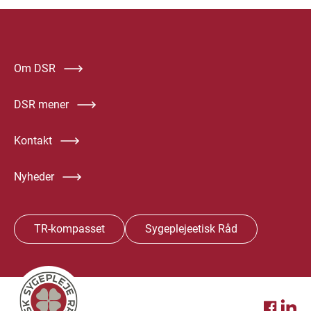
Om DSR
DSR mener
Kontakt
Nyheder
TR-kompasset
Sygeplejeetisk Råd