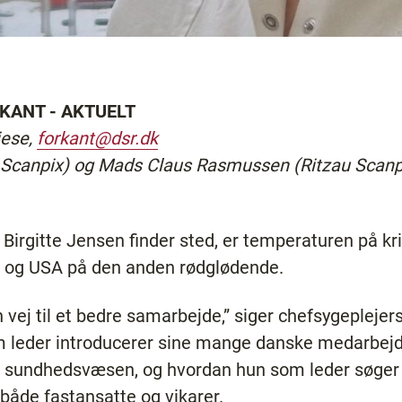
KANT - AKTUELT
iese,
forkant@dsr.dk
 Scanpix) og Mads Claus Rasmussen (Ritzau Scanpi
Birgitte Jensen finder sted, er temperaturen på k
 og USA på den anden rødglødende.
 vej til et bedre samarbejde,” siger chefsygeplejersk
m leder introducerer sine mange danske medarbejd
e sundhedsvæsen, og hvordan hun som leder søger 
åde fastansatte og vikarer.