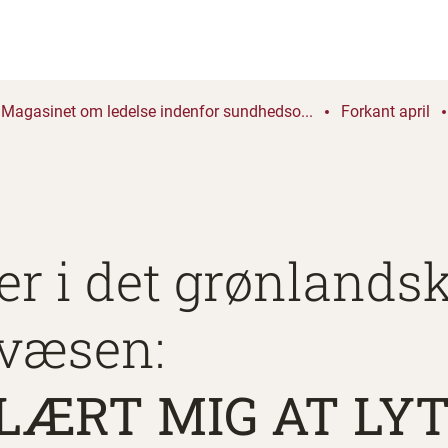
Magasinet om ledelse indenfor sundhedso...
Forkant april
er i det grønlands
væsen:
LÆRT MIG AT LY