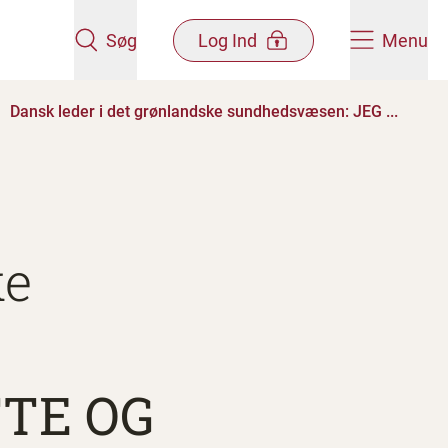
Søg
Log Ind
Menu
Dansk leder i det grønlandske sundhedsvæsen: JEG ...
ke
TTE OG