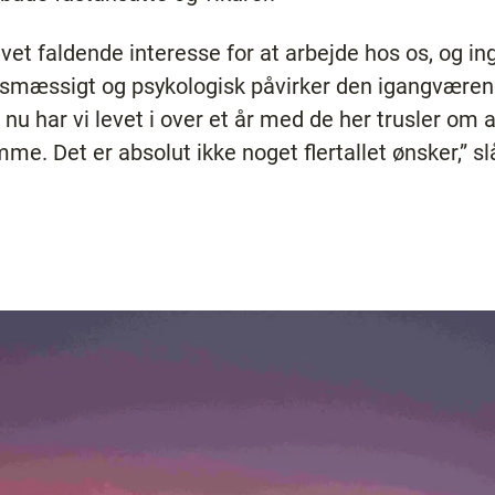
evet faldende interesse for at arbejde hos os, og i
sesmæssigt og psykologisk påvirker den igangværend
g nu har vi levet i over et år med de her trusler o
. Det er absolut ikke noget flertallet ønsker,” slå