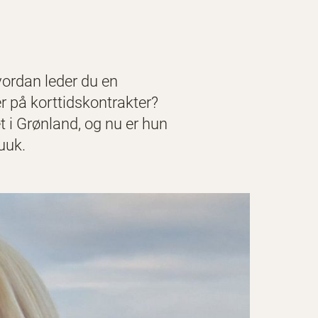
vordan leder du en
r på korttidskontrakter?
t i Grønland, og nu er hun
uuk.