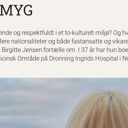
DMYG
nde og respektfuldt i et to-kulturelt miljø? Og h
re nationaliteter og både fastansatte og vikare
Birgitte Jensen fortælle om. I 37 år har hun boe
icinsk Område på Dronning Ingrids Hospital i N