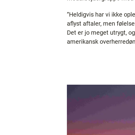
”Heldigvis har vi ikke opl
aflyst aftaler, men følel
Det er jo meget utrygt, o
amerikansk overherredømme