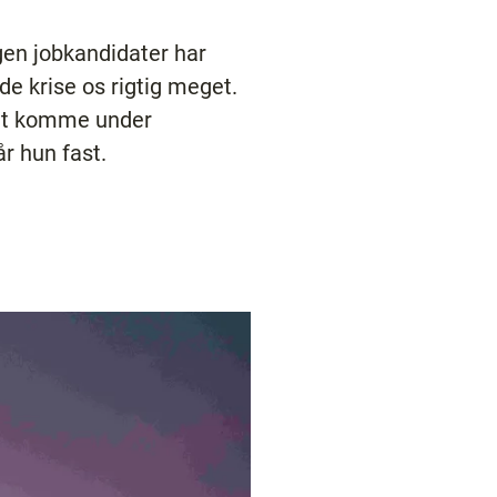
ngen jobkandidater har
e krise os rigtig meget.
m at komme under
r hun fast.