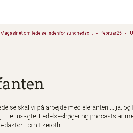
Magasinet om ledelse indenfor sundhedso...
februar25
U
fanten
lse skal vi på arbejde med elefanten ... ja, og 
ig i det usagte. Ledelsesbøger og podcasts an
efredaktør Tom Ekeroth.