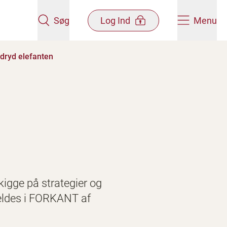
Søg
Log Ind
Menu
dryd elefanten
kigge på strategier og
meldes i FORKANT af