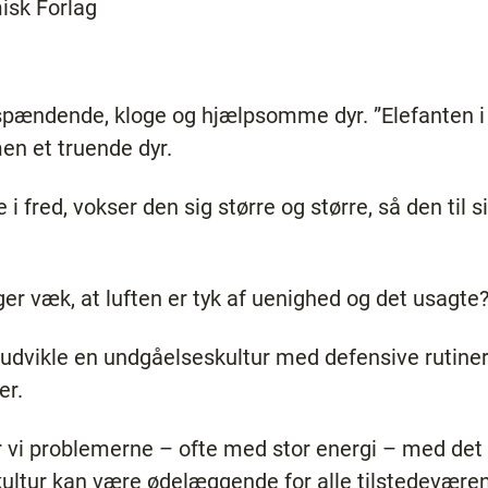
isk Forlag
 spændende, kloge og hjælpsomme dyr. ”Elefanten i
men et truende dyr.
e i fred, vokser den sig større og større, så den til s
.
ger væk, at luften er tyk af uenighed og det usagte
udvikle en undgåelseskultur med defensive rutiner
er.
er vi problemerne – ofte med stor energi – med det
ultur kan være ødelæggende for alle tilstedeværend