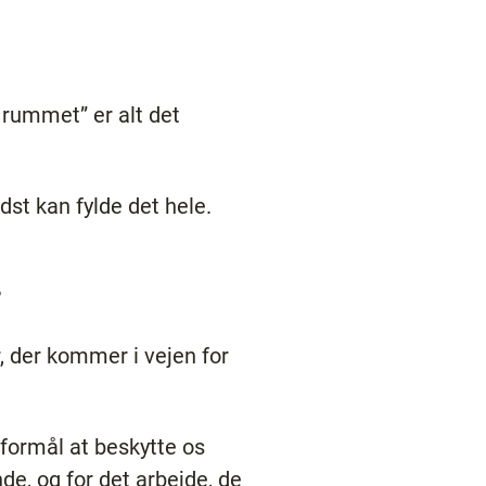
 rummet” er alt det
idst kan fylde det hele.
?
, der kommer i vejen for
 formål at beskytte os
e, og for det arbejde, de