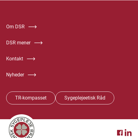
Om DSR
DSR mener
Kontakt
Nyheder
TR-kompasset
Sygeplejeetisk Råd