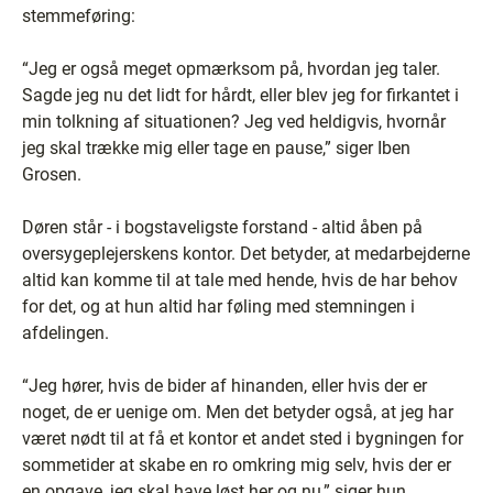
stemmeføring:
“Jeg er også meget opmærksom på, hvordan jeg taler.
Sagde jeg nu det lidt for hårdt, eller blev jeg for firkantet i
min tolkning af situationen? Jeg ved heldigvis, hvornår
jeg skal trække mig eller tage en pause,” siger Iben
Grosen.
Døren står - i bogstaveligste forstand - altid åben på
oversygeplejerskens kontor. Det betyder, at medarbejderne
altid kan komme til at tale med hende, hvis de har behov
for det, og at hun altid har føling med stemningen i
afdelingen.
“Jeg hører, hvis de bider af hinanden, eller hvis der er
noget, de er uenige om. Men det betyder også, at jeg har
været nødt til at få et kontor et andet sted i bygningen for
sommetider at skabe en ro omkring mig selv, hvis der er
en opgave, jeg skal have løst her og nu,” siger hun.