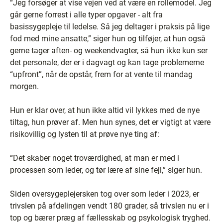
“Jeg forsøger at vise vejen ved at være en rollemodel. Jeg
går gerne forrest i alle typer opgaver - alt fra
basissygepleje til ledelse. Så jeg deltager i praksis på lige
fod med mine ansatte,” siger hun og tilføjer, at hun også
gerne tager aften- og weekendvagter, så hun ikke kun ser
det personale, der er i dagvagt og kan tage problemerne
“upfront”, når de opstår, frem for at vente til mandag
morgen.
Hun er klar over, at hun ikke altid vil lykkes med de nye
tiltag, hun prøver af. Men hun synes, det er vigtigt at være
risikovillig og lysten til at prøve nye ting af:
“Det skaber noget troværdighed, at man er med i
processen som leder, og tør lære af sine fejl,” siger hun.
Siden oversygeplejersken tog over som leder i 2023, er
trivslen på afdelingen vendt 180 grader, så trivslen nu er i
top og bærer præg af fællesskab og psykologisk tryghed.