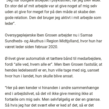
“Jeg har tidligere arbejdet i psykiatrien, før jeg blev leder.
En stor del af mit arbejde var at give noget af mig selv
uden at give for meget for på den måde at skabe den
gode relation. Den del bruger jeg aktivt i mit arbejde som
leder”.
Oversygeplejerske Iben Grosen arbejder nu i Samsø
Sundheds- og Akuthus i Region Midtjylland, hvor hun har
været leder siden februar 2020.
Ø-livet giver automatisk et tættere bånd til medarbejdere,
fordi “alle ved, hvem alle er”. Men Iben Grosen fastslår, at
hendes ledelsesstil er en, hun ville tage med sig, uanset
hvor hun i landet, hun skulle blive ansat.
“Her på øen kender vi hinanden i andre sammenhænge
end i arbejdslivet, så det vil ikke give mening ikke at
fortælle om mig selv. Men selvfølgelig er der en grænse.
Så hvis jeg har det svært eller er ked af det, så er det