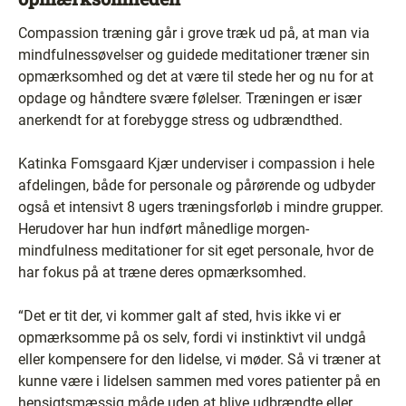
Compassion træning går i grove træk ud på, at man via
mindfulnessøvelser og guidede meditationer træner sin
opmærksomhed og det at være til stede her og nu for at
opdage og håndtere svære følelser. Træningen er især
anerkendt for at forebygge stress og udbrændthed.
Katinka Fomsgaard Kjær underviser i compassion i hele
afdelingen, både for personale og pårørende og udbyder
også et intensivt 8 ugers træningsforløb i mindre grupper.
Herudover har hun indført månedlige morgen-
mindfulness meditationer for sit eget personale, hvor de
har fokus på at træne deres opmærksomhed.
“Det er tit der, vi kommer galt af sted, hvis ikke vi er
opmærksomme på os selv, fordi vi instinktivt vil undgå
eller kompensere for den lidelse, vi møder. Så vi træner at
kunne være i lidelsen sammen med vores patienter på en
hensigtsmæssig måde uden at blive udbrændte eller