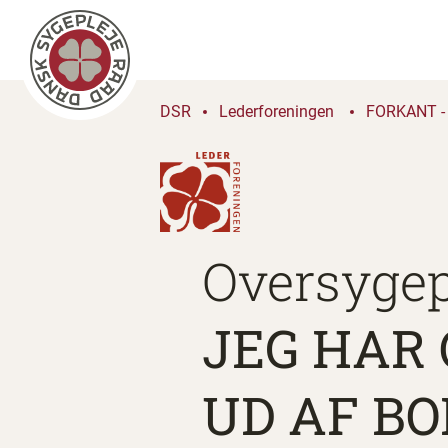
DSR
Lederforeningen
FORKANT - 
Oversygep
JEG HAR
UD AF B