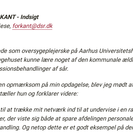
NT - Indsigt
iese,
forkant@dsr.dk
de som oversygeplejerske på Aarhus Universitetshos
sygehuset kunne lære noget af den kommunale ældre
sionsbehandlinger af sår.
sen opmærksom på min opdagelse, blev jeg mødt af 
rtæller hun og forklarer videre:
til at trække mit netværk ind til at undervise i en 
, der viste sig både at spare afdelingen personal
ndling. Og netop dette er et godt eksempel på den 