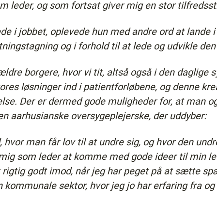
 leder, og som fortsat giver mig en stor tilfredssti
de i jobbet, oplevede hun med andre ord at lande i
slutningstagning og i forhold til at lede og udvikle de
ældre borgere, hvor vi tit, altså også i den daglige 
 vores løsninger ind i patientforløbene, og denne kreati
else. Der er dermed gode muligheder for, at man 
den aarhusianske oversygeplejerske, der uddyber:
, hvor man får lov til at undre sig, og hvor den undr
or mig som leder at komme med gode ideer til min l
rigtig godt imod, når jeg har peget på at sætte sp
 kommunale sektor, hvor jeg jo har erfaring fra og 