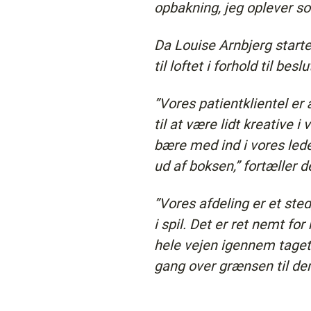
opbakning, jeg oplever som
Da Louise Arnbjerg starte
til loftet i forhold til be
”Vores patientklientel er 
til at være lidt kreative i
bære med ind i vores led
ud af boksen,” fortæller 
”Vores afdeling er et sted
i spil. Det er ret nemt f
hele vejen igennem taget 
gang over grænsen til den