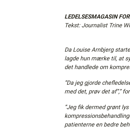
LEDELSESMAGASIN FORKA
Tekst: Journalist Trine W
Da Louise Arnbjerg starte
lagde hun mærke til, at 
det handlede om kompres
”Da jeg gjorde chefledel
med det, prøv det af”,” fo
”Jeg fik dermed grønt lys 
kompressionsbehandlinger
patienterne en bedre beha