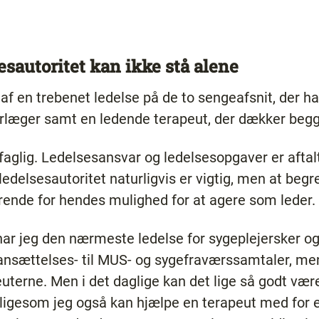
esautoritet kan ikke stå alene
 af en trebenet ledelse på de to sengeafsnit, der ha
rlæger samt en ledende terapeut, der dækker begg
aglig. Ledelsesansvar og ledelsesopgaver er aftalt
ledelsesautoritet naturligvis er vigtig, men at begr
ørende for hendes mulighed for at agere som leder.
r jeg den nærmeste ledelse for sygeplejersker og s
ra ansættelses- til MUS- og sygefraværssamtaler, m
terne. Men i det daglige kan det lige så godt vær
ligesom jeg også kan hjælpe en terapeut med for