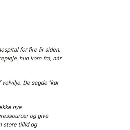
pital for fire år siden,
pleje, hun kom fra, når
velvilje. De sagde ”kør
række nye
eressourcer og give
store tillid og