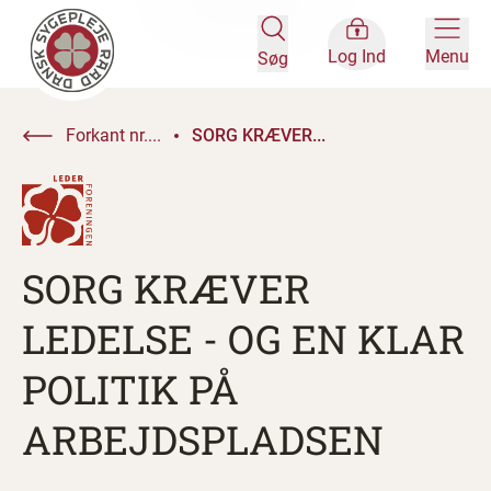
Log Ind
Menu
Søg
Forkant nr....
SORG KRÆVER...
SORG KRÆVER
LEDELSE - OG EN KLAR
POLITIK PÅ
ARBEJDSPLADSEN