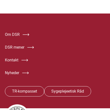
Om DSR
DSR mener
Kontakt
Nyheder
TR-kompasset
Sygeplejeetisk Råd