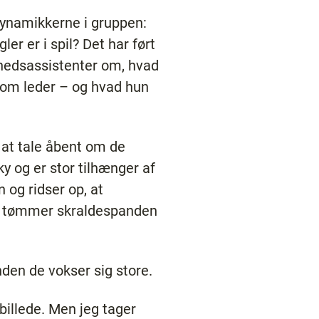
dynamikkerne i gruppen:
ler er i spil? Det har ført
dhedsassistenter om, hvad
 som leder – og hvad hun
 at tale åbent om de
y og er stor tilhænger af
 og ridser op, at
der tømmer skraldespanden
nden de vokser sig store.
 billede. Men jeg tager