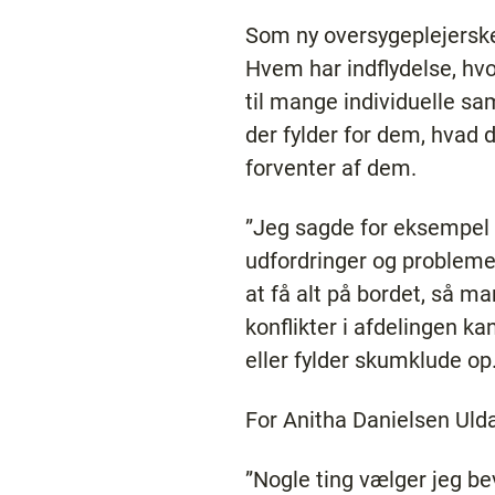
Som ny oversygeplejerske
Hvem har indflydelse, hvord
til mange individuelle s
der fylder for dem, hvad 
forventer af dem.
”Jeg sagde for eksempel m
udfordringer og problemer
at få alt på bordet, så m
konflikter i afdelingen k
eller fylder skumklude op
For Anitha Danielsen Ulda
”Nogle ting vælger jeg bev