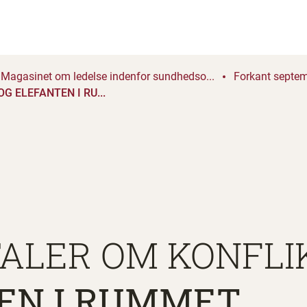
Magasinet om ledelse indenfor sundhedso...
Forkant septe
G ELEFANTEN I RU...
TALER OM KONFLI
EN I RUMMET