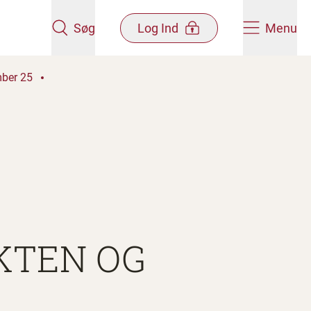
Søg
Log Ind
Menu
mber 25
KTEN OG