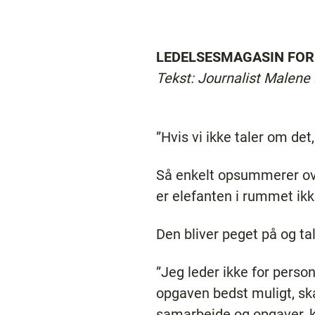
LEDELSESMAGASIN FORK
Tekst: Journalist Malene
”Hvis vi ikke taler om det,
Så enkelt opsummerer over
er elefanten i rummet ik
Den bliver peget på og ta
”Jeg leder ikke for perso
opgaven bedst muligt, skal
samarbejde og opgaver, ko