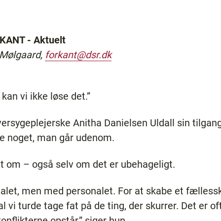
ANT - Aktuelt
 Mølgaard,
forkant@dsr.dk
 kan vi ikke løse det.”
sygeplejerske Anitha Danielsen Uldall sin tilgang 
ke noget, man går udenom.
lt om – også selv om det er ubehageligt.
nalet, men med personalet. For at skabe et fællessk
 vi turde tage fat på de ting, der skurrer. Det er o
nflikterne opstår,” siger hun.