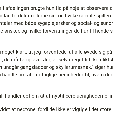
 i afdelingen brugte hun tid på nøje at observere 
an fordeler rollerne sig, og hvilke sociale spillereg
amtaler med både sygeplejersker og social- og sun
de ønsker, og hvilke forventninger de har til hende
eget klart, at jeg forventede, at alle øvede sig på
, de måtte opleve. Jeg er selv meget lidt konfliktsk
an undgår gangsladder og skyllerumssnak,” siger hun
an handle om alt fra faglige uenigheder til, hvem 
.
ll handler det om at afmystificere uenighederne, i
idst at nedtone, fordi de ikke er vigtige i det store