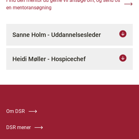
Find den mentor du gerne vil ansøge om, og send os
en mentoransøgning
Sanne Holm - Uddannelsesleder
Heidi Møller - Hospicechef
Om DSR
DSR mener