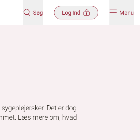
Søg
Log Ind
Menu
sygeplejersker. Det er dog
hjemmet. Læs mere om, hvad