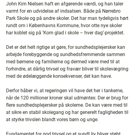
John Kim Nielsen haft en afgørende værdi, og han taler
varmt for en udvidelse af indsatsen. Både på Nørrebro
Park Skole og på andre skoler. Det har man tydeligvis hørt
rundt om i Københavns Kommune, hvor otte nye skoler
har koblet sig på ’Kom glad i skole – hver dag’-projektet.
Det er det helt rigtige at gøre, for sundhedsplejersker kan
arbejde forebyggende og sundhedsfremmende sammen
med børnene og familierne og dermed være med til at
forhindre, at dårlig trivsel og fravær bliver til skolevægring
med de ødelæggende konsekvenser, det kan have.
Derfor håber vi, at regeringen vil have det her i tankerne,
når de 120 millioner kroner skal udmøntes: Der er brug for
flere sundhedsplejersker på skolerne. De kan være med til
at sikre en stabil skolegang og har generelt fagligheden til
at styrke trivslen blandt vores børn og unge.
Fundamentet for god trivsel og et sundt liv bliver støbt