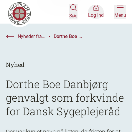
Log Ind
Menu
Søg
Nyheder fra...
Dorthe Boe ...
Nyhed
Dorthe Boe Danbjørg
genvalgt som forkvinde
for Dansk Sygeplejeråd
Der var kun et navn på listen, da fristen for at