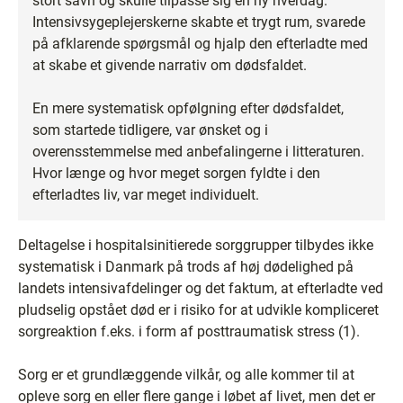
stort savn og skulle tilpasse sig en ny hverdag.
Intensivsygeplejerskerne skabte et trygt rum, svarede
på afklarende spørgsmål og hjalp den efterladte med
at skabe et givende narrativ om dødsfaldet.
En mere systematisk opfølgning efter dødsfaldet,
som startede tidligere, var ønsket og i
overensstemmelse med anbefalingerne i litteraturen.
Hvor længe og hvor meget sorgen fyldte i den
efterladtes liv, var meget individuelt.
Deltagelse i hospitalsinitierede sorggrupper tilbydes ikke
systematisk i Danmark på trods af høj dødelighed på
landets intensivafdelinger og det faktum, at efterladte ved
pludselig opstået død er i risiko for at udvikle kompliceret
sorgreaktion f.eks. i form af posttraumatisk stress (1).
Sorg er et grundlæggende vilkår, og alle kommer til at
opleve sorg en eller flere gange i løbet af livet, men det er