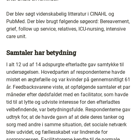
Der blev søgt videnskabelig litteratur i CINAHL og
PubMed. Der blev brugt følgende søgeord: Bereavement,
grief, follow up service, relatives, ICU-nursing, intensive
care unit.
Samtaler har betydning
I alt 12 ud af 14 adspurgte efterladte gav samtykke til
undersøgelsen. Hovedparten af respondenterne havde
mistet en ægtefælle og var kvinder på gennemsnitligt 61
år. Feedbacksvarene viste, at opfølgende samtaler et par
måneder efter dødsfaldet med en facilitator, som havde
tid til at lytte og udviste interesse for den efterladtes
velbefindende, var betydningsfulde. Respondenterne gav
udtryk for, at de havde gavn af at dele deres tanker og
sorg med andre i samme situation, det sociale netværk
blev udvidet, og fællesskabet var lindrende for
sorgprocessen. Facilitatorerne kendte til de normale