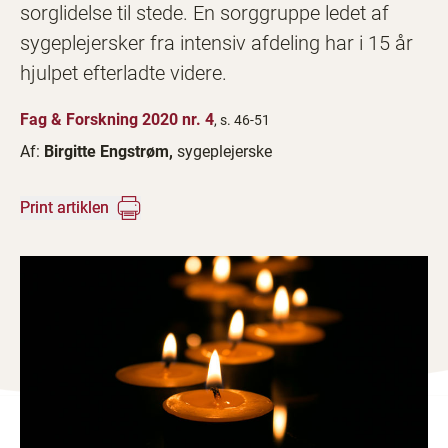
sorglidelse til stede. En sorggruppe ledet af
sygeplejersker fra intensiv afdeling har i 15 år
hjulpet efterladte videre.
Fag & Forskning 2020 nr. 4
, s. 46-51
Af:
Birgitte Engstrøm,
sygeplejerske
Print artiklen