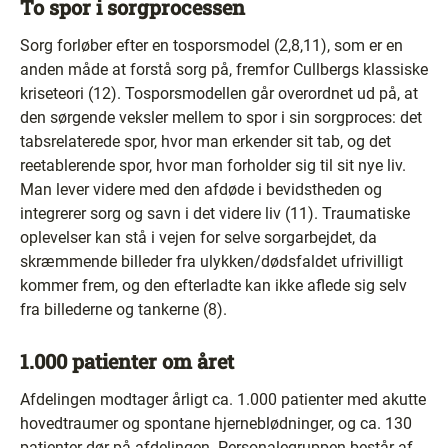
To spor i sorgprocessen
Sorg forløber efter en tosporsmodel (2,8,11), som er en
anden måde at forstå sorg på, fremfor Cullbergs klassiske
kriseteori (12). Tosporsmodellen går overordnet ud på, at
den sørgende veksler mellem to spor i sin sorgproces: det
tabsrelaterede spor, hvor man erkender sit tab, og det
reetablerende spor, hvor man forholder sig til sit nye liv.
Man lever videre med den afdøde i bevidstheden og
integrerer sorg og savn i det videre liv (11). Traumatiske
oplevelser kan stå i vejen for selve sorgarbejdet, da
skræmmende billeder fra ulykken/dødsfaldet ufrivilligt
kommer frem, og den efterladte kan ikke aflede sig selv
fra billederne og tankerne (8).
1.000 patienter om året
Afdelingen modtager årligt ca. 1.000 patienter med akutte
hovedtraumer og spontane hjerneblødninger, og ca. 130
patienter dør på afdelingen. Personalegruppen består af