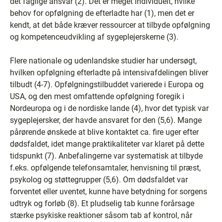
det faglige ansvar (2). Det er meget individuelt, hvilke
behov for opfølgning de efterladte har (1), men det er
kendt, at det både kræver ressourcer at tilbyde opfølgning
og kompetenceudvikling af sygeplejerskerne (3).
Flere nationale og udenlandske studier har undersøgt,
hvilken opfølgning efterladte på intensivafdelingen bliver
tilbudt (4-7). Opfølgningstilbuddet varierede i Europa og
USA, og den mest omfattende opfølgning foregik i
Nordeuropa og i de nordiske lande (4), hvor det typisk var
sygeplejersker, der havde ansvaret for den (5,6). Mange
pårørende ønskede at blive kontaktet ca. fire uger efter
dødsfaldet, idet mange praktikaliteter var klaret på dette
tidspunkt (7). Anbefalingerne var systematisk at tilbyde
f.eks. opfølgende telefonsamtaler, henvisning til præst,
psykolog og støttegrupper (5,6). Om dødsfaldet var
forventet eller uventet, kunne have betydning for sorgens
udtryk og forløb (8). Et pludselig tab kunne forårsage
stærke psykiske reaktioner såsom tab af kontrol, når