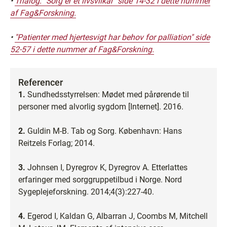
•
Trialog: "Sorg er et livsvilkår" side 14-32 i dette nummer
af Fag&Forskning.
•
"Patienter med hjertesvigt har behov for palliation" side
52-57 i dette nummer af Fag&Forskning.
Referencer
1.
Sundhedsstyrrelsen: Mødet med pårørende til
personer med alvorlig sygdom [Internet]. 2016.
2.
Guldin M-B. Tab og Sorg. København: Hans
Reitzels Forlag; 2014.
3.
Johnsen I, Dyregrov K, Dyregrov A. Etterlattes
erfaringer med sorggruppetilbud i Norge. Nord
Sygeplejeforskning. 2014;4(3):227-40.
4.
Egerod I, Kaldan G, Albarran J, Coombs M, Mitchell