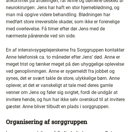
ankommet på afdelingen, får Anne og børnene besked af
neurokirurgen: Jens har haft en stor hjerneblødning, og
man må opgive videre behandling. Blødningen har
medført store irreversible skader, som ikke er forenelige
med overlevelse. Få timer efter dør Jens med de
nærmeste pårørende ved sin side.
En af intensivsygeplejerskerne fra Sorggruppen kontakter
Anne telefonisk ca. to måneder efter Jens’ død. Anne er
meget trist og tænker meget på den uhyggelige oplevelse
ved genoplivningen. Anne er sygemeldt fra jobbet og
synes, det er svært takle de store, ulykkelige børn. Anne
oplever, at det er vanskeligt at tale med deres gamle
venner om Jens og føler sig svigtet, fordi de undgår at
invitere hende, og hun har ikke selv overskud til at invitere
gæster. Anne bliver tilbudt en plads i sorggruppen.
Organisering af sorggruppen