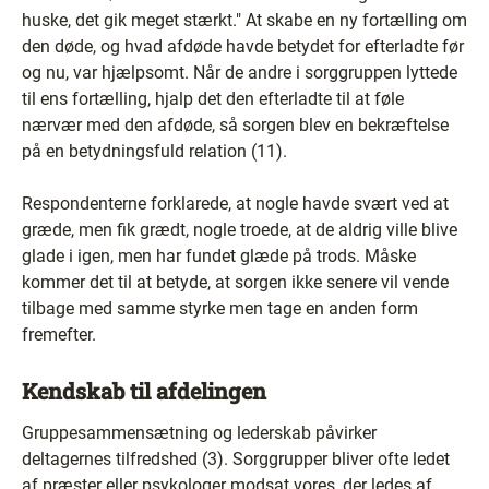
huske, det gik meget stærkt." At skabe en ny fortælling om
den døde, og hvad afdøde havde betydet for efterladte før
og nu, var hjælpsomt. Når de andre i sorggruppen lyttede
til ens fortælling, hjalp det den efterladte til at føle
nærvær med den afdøde, så sorgen blev en bekræftelse
på en betydningsfuld relation (11).
Respondenterne forklarede, at nogle havde svært ved at
græde, men fik grædt, nogle troede, at de aldrig ville blive
glade i igen, men har fundet glæde på trods. Måske
kommer det til at betyde, at sorgen ikke senere vil vende
tilbage med samme styrke men tage en anden form
fremefter.
Kendskab til afdelingen
Gruppesammensætning og lederskab påvirker
deltagernes tilfredshed (3). Sorggrupper bliver ofte ledet
af præster eller psykologer modsat vores, der ledes af