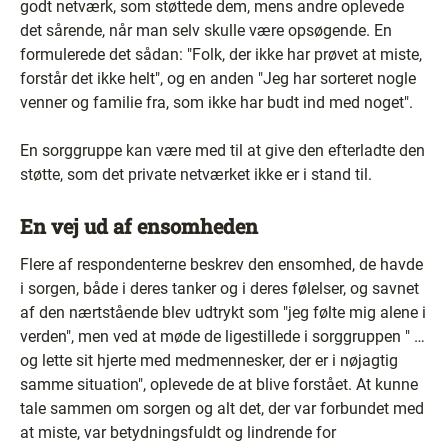
godt netværk, som støttede dem, mens andre oplevede
det sårende, når man selv skulle være opsøgende. En
formulerede det sådan: "Folk, der ikke har prøvet at miste,
forstår det ikke helt", og en anden "Jeg har sorteret nogle
venner og familie fra, som ikke har budt ind med noget".
En sorggruppe kan være med til at give den efterladte den
støtte, som det private netværket ikke er i stand til.
En vej ud af ensomheden
Flere af respondenterne beskrev den ensomhed, de havde
i sorgen, både i deres tanker og i deres følelser, og savnet
af den nærtstående blev udtrykt som "jeg følte mig alene i
verden", men ved at møde de ligestillede i sorggruppen " …
og lette sit hjerte med medmennesker, der er i nøjagtig
samme situation", oplevede de at blive forstået. At kunne
tale sammen om sorgen og alt det, der var forbundet med
at miste, var betydningsfuldt og lindrende for