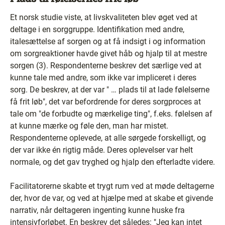
Et norsk studie viste, at livskvaliteten blev øget ved at
deltage i en sorggruppe. Identifikation med andre,
italesættelse af sorgen og at få indsigt i og information
om sorgreaktioner havde givet håb og hjalp til at mestre
sorgen (3). Respondenterne beskrev det særlige ved at
kunne tale med andre, som ikke var impliceret i deres
sorg. De beskrev, at der var " … plads til at lade følelserne
få frit løb", det var befordrende for deres sorgproces at
tale om "de forbudte og mærkelige ting", f.eks. følelsen af
at kunne mærke og føle den, man har mistet.
Respondenterne oplevede, at alle sørgede forskelligt, og
der var ikke én rigtig måde. Deres oplevelser var helt
normale, og det gav tryghed og hjalp den efterladte videre.
Facilitatorerne skabte et trygt rum ved at møde deltagerne
der, hvor de var, og ved at hjælpe med at skabe et givende
narrativ, når deltageren ingenting kunne huske fra
intensivforløbet. En beskrev det således: "Jeg kan intet