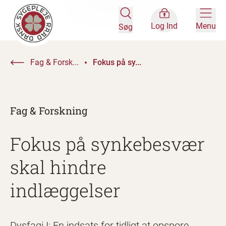
Log Ind
Menu
Søg
Fag & Forsk...
Fokus på sy...
Fag & Forskning
Fokus på synkebesvær
skal hindre
indlæggelser
Dysfagi I: En indsats for tidligt at opspore