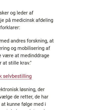
sker og leder af
je på medicinsk afdeling
forklarer:
 med andres forskning, at
æring og mobilisering af
ne være at medinddrage
t stille krav."
k selvbestilling
ektronisk løsning, der
vælge de retter, de har
or at kunne følge med i