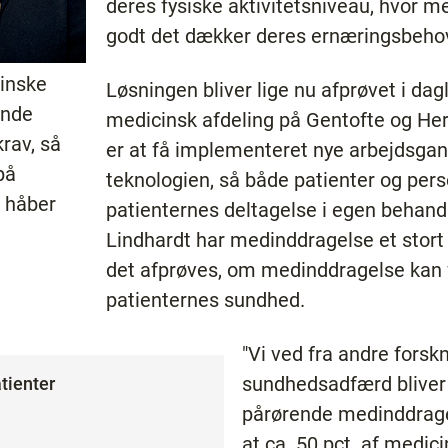
deres fysiske aktivitetsniveau, hvor me
godt det dækker deres ernæringsbeho
inske
Løsningen bliver lige nu afprøvet i dagl
ende
medicinsk afdeling på Gentofte og Her
krav, så
er at få implementeret nye arbejdsgan
på
teknologien, så både patienter og per
, håber
patienternes deltagelse i egen behandl
Lindhardt har medinddragelse et stort 
det afprøves, om medinddragelse kan fly
patienternes sundhed.
"Vi ved fra andre forskn
sundhedsadfærd bliver 
atienter
pårørende medinddrages
at ca. 50 pct. af medic