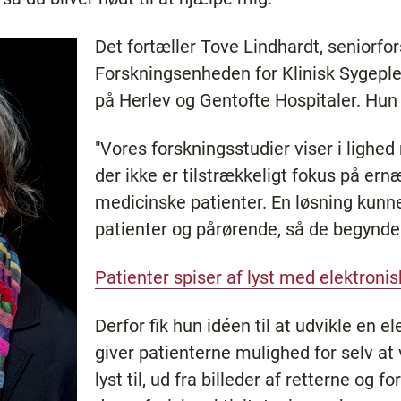
Det fortæller Tove Lindhardt, seniorfor
Forskningsenheden for Klinisk Sygeple
på Herlev og Gentofte Hospitaler. Hun 
"Vores forskningsstudier viser i lighed
der ikke er tilstrækkeligt fokus på ern
medicinske patienter. En løsning kun
patienter og pårørende, så de begynder a
Patienter spiser af lyst med elektronis
Derfor fik hun idéen til at udvikle en el
giver patienterne mulighed for selv at 
lyst til, ud fra billeder af retterne og f