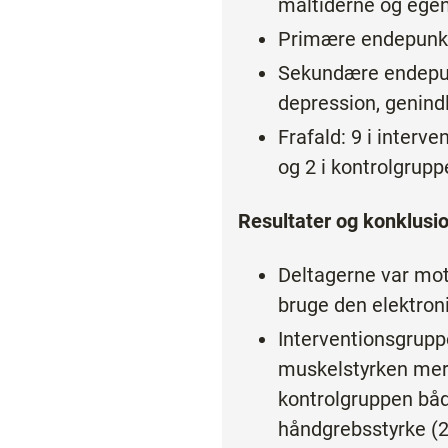
måltiderne og ege
Primære endepunkt
Sekundære endepunk
depression, genind
Frafald: 9 i interv
og 2 i kontrolgrupp
Resultater og konklusi
Deltagerne var moti
bruge den elektroni
Interventionsgrup
muskelstyrken mer
kontrolgruppen både
håndgrebsstyrke (2