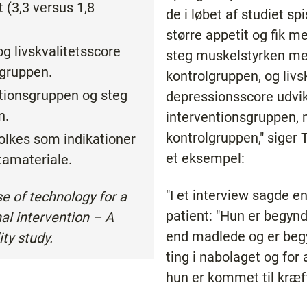
t (3,3 versus 1,8
de i løbet af studiet s
større appetit og fik m
g livskvalitetsscore
steg muskelstyrken mer
lgruppen.
kontrolgruppen, og livs
ntionsgruppen og steg
depressionsscore udvikl
n.
interventionsgruppen, m
kontrolgruppen," siger 
tolkes som indikationer
et eksempel:
atamateriale.
"I et interview sagde 
se of technology for a
patient: "Hun er begyn
al intervention – A
end madlede og er begy
ty study.
ting i nabolaget og for
hun er kommet til kræft