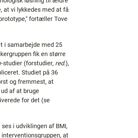
ologisk løsning til ældre
, at vi lykkedes med at få
 prototype," fortæller Tove
et i samarbejde med 25
skergruppen fik en større
ty-studier (forstudier,
red.
),
liceret. Studiet på 36
ørst og fremmest, at
 ud af at bruge
iverede for det (se
ses i udviklingen af BMI,
 interventionsgruppen, at