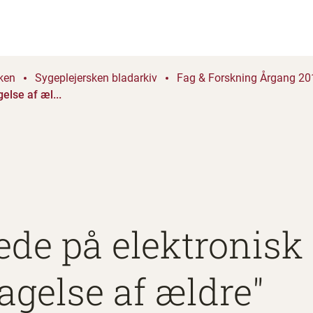
ken
Sygeplejersken bladarkiv
Fag & Forskning Årgang 201
else af æl...
ede på elektronisk
gelse af ældre"