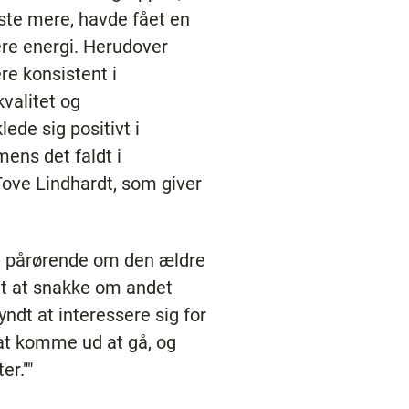
piste mere, havde fået en
ere energi. Herudover
e konsistent i
kvalitet og
ede sig positivt i
ens det faldt i
Tove Lindhardt, som giver
en pårørende om den ældre
dt at snakke om andet
ndt at interessere sig for
 at komme ud at gå, og
er.""