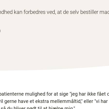
ndhed kan forbedres ved, at de selv bestiller ma
1
patienterne mulighed for at sige "jeg har ikke fåe
vil gerne have et ekstra mellemmåltid," eller "vi har 
å du bliver nødt til at hjælpe mig."