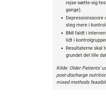
rejse-sætte-sig-tes
gange).
Depressionsscore o
steg mere i kontro
BMI faldt i interve
lidt i kontrolgruppe
Resultaterne skal 
grundet det lille d
Kilde: Older Patients’ u
post-discharge nutrition
mixed methods feasibili