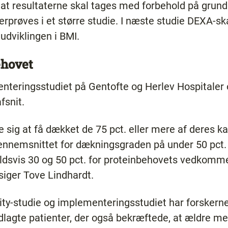
 at resultaterne skal tages med forbehold på grund 
erprøves i et større studie. I næste studie DEXA-
 udviklingen i BMI.
ehovet
nteringsstudiet på Gentofte og Herlev Hospitaler 
fsnit.
e sig at få dækket de 75 pct. eller mere af deres ka
 gennemsnittet for dækningsgraden på under 50 pct.
ldsvis 30 og 50 pct. for proteinbehovets vedkommen
 siger Tove Lindhardt.
lity-studie og implementeringsstudiet har forskern
indlagte patienter, der også bekræftede, at ældre m