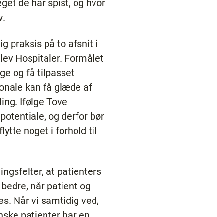
get de har spist, og hvor
v.
ig praksis på to afsnit i
lev Hospitaler. Formålet
ge og få tilpasset
sonale kan få glæde af
ing. Ifølge Tove
potentiale, og derfor bør
tte noget i forhold til
ingsfelter, at patienters
bedre, når patient og
. Når vi samtidig ved,
inske patienter har en