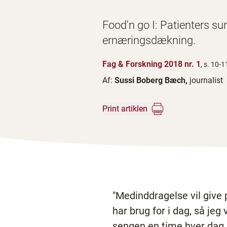
Food'n go I: Patienters su
ernæringsdækning.
Fag & Forskning 2018 nr. 1
, s. 10-1
Af:
Sussi Boberg Bæch,
journalist
Print artiklen
"Medinddragelse vil give 
har brug for i dag, så jeg 
sengen en time hver dag, s