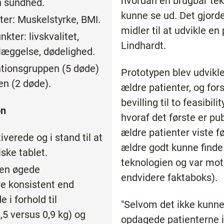
hvordan en brugbar tekn
n sundhed.
kunne se ud. Det gjorde
er: Muskelstyrke, BMI.
midler til at udvikle en
ter: livskvalitet,
Lindhardt.
læggelse, dødelighed.
entionsgruppen (5 døde)
Prototypen blev udvikl
en (2 døde).
ældre patienter, og for
bevilling til to feasibili
on
hvoraf det første er pub
ældre patienter viste f
verede og i stand til at
ældre godt kunne finde
ske tablet.
teknologien og var mot
pen øgede
endvidere faktaboks).
e konsistent end
 i forhold til
"Selvom det ikke kunne 
,5 versus 0,9 kg) og
opdagede patienterne i