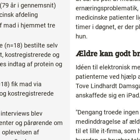
 (79 år i gennemsnit)
ernæringsproblematik, 
cinsk afdeling
medicinske patienter l
af mad i hjemmet tre
timer i døgnet, er der pl
hun.
 (n=18) bestilte selv
Ældre kan godt b
t, kostregistrerede og
es indtag af protein og
Idéen til elektronisk m
patienterne ved hjælp a
18) fik mad via
Tove Lindhardt Damsgaa
 og kostregistrerede
anskaffede sig en iPad
"Dengang troede ingen 
interviews blev
medinddragelse af ældre
ienter og pårørende om
til et lille it-firma, so
 oplevelsen af