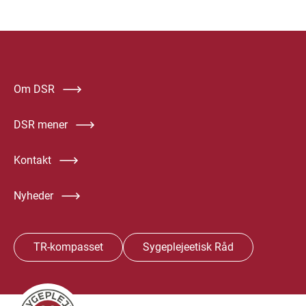
Om DSR
DSR mener
Kontakt
Nyheder
TR-kompasset
Sygeplejeetisk Råd