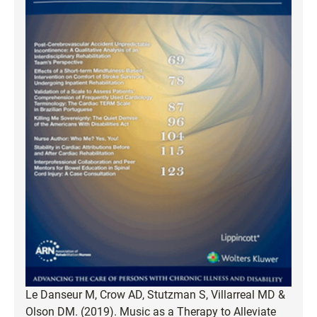
Le Danseur M, Crow AD, Stutzman S, Villarreal MD &
Olson DM. (2019). Music as a Therapy to Alleviate