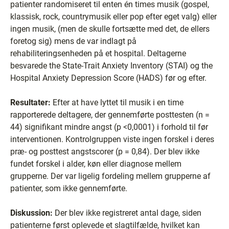
patienter randomiseret til enten én times musik (gospel,
klassisk, rock, countrymusik eller pop efter eget valg) eller
ingen musik, (men de skulle fortsætte med det, de ellers
foretog sig) mens de var indlagt på
rehabiliteringsenheden på et hospital. Deltagerne
besvarede the State-Trait Anxiety Inventory (STAI) og the
Hospital Anxiety Depression Score (HADS) før og efter.
Resultater:
Efter at have lyttet til musik i en time
rapporterede deltagere, der gennemførte posttesten (n =
44) signifikant mindre angst (p <0,0001) i forhold til før
interventionen. Kontrolgruppen viste ingen forskel i deres
præ- og posttest angstscorer (p = 0,84). Der blev ikke
fundet forskel i alder, køn eller diagnose mellem
grupperne. Der var ligelig fordeling mellem grupperne af
patienter, som ikke gennemførte.
Diskussion:
Der blev ikke registreret antal dage, siden
patienterne først oplevede et slagtilfælde, hvilket kan