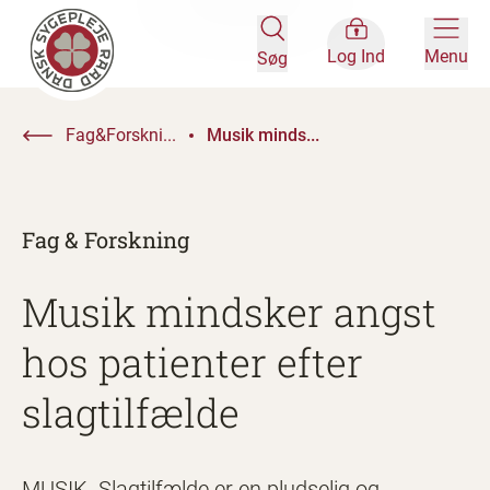
Log Ind
Menu
Søg
Fag&Forskni...
Musik minds...
Fag & Forskning
Musik mindsker angst
hos patienter efter
slagtilfælde
MUSIK. Slagtilfælde er en pludselig og