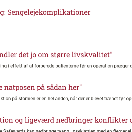
log: Sengelejekomplikationer
dler det jo om større livskvalitet"
g i effekt af at forberede patienterne før en operation præge
ge natposen på sådan her"
ion på stomien er en hel anden, når der er blevet trænet før ope
ion og ligeværd nedbringer konflikter 
e Safewards kan nedbringe tvang i psykiatrien med en fjerdedel