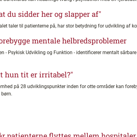
 at du sidder her og slapper af"
t taler til patienterne på, har stor betydning for udvikling af kon
forebygge mentale helbredsproblemer
Psykisk Udvikling og Funktion - identificerer mentalt sårbare
t hun tit er irritabel?"
d på 28 udviklingspunkter inden for otte områder kan fore
 børn.
år patienterne flyttes mellem hospitaler