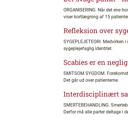
ORGANISERING. Når det ene hospit
viser kortlægning af 15 patiente
Refleksion over syge
SYGEPLEJETEORI. Medvirken i et i
sygeplejefaglig identitet.
Scabies er en negli
SMITSOM SYGDOM. Forekomsten af
Det går ud over patienterne.
Interdisciplinært s
SMERTEBEHANDLING. Smertebehan
Derfor må alle parter deltage i 