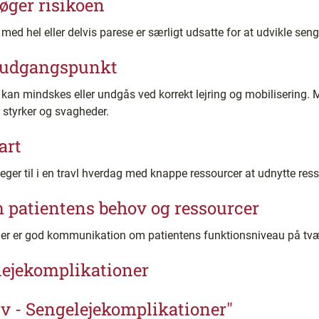
øger risikoen
 med hel eller delvis parese er særligt udsatte for at udvikle sen
e udgangspunkt
an mindskes eller undgås ved korrekt lejring og mobilisering. 
styrker og svagheder.
art
lleger til i en travl hverdag med knappe ressourcer at udnytte re
 patientens behov og ressourcer
 der er god kommunikation om patientens funktionsniveau på tvær
elejekomplikationer
lv - Sengelejekomplikationer"