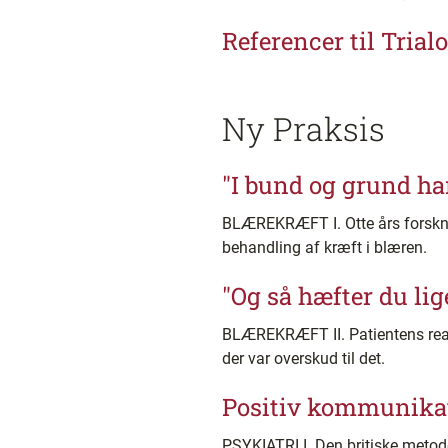
Referencer til Tria
Ny Praksis
"I bund og grund han
BLÆREKRÆFT I. Otte års forsknin
behandling af kræft i blæren.
"Og så hæfter du li
BLÆREKRÆFT II. Patientens reakt
der var overskud til det.
Positiv kommunikat
PSYKIATRI I. Den britiske metod