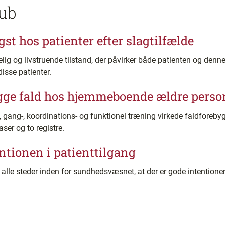
ub
t hos patienter efter slagtilfælde
lig og livstruende tilstand, der påvirker både patienten og denn
isse patienter.
ygge fald hos hjemmeboende ældre perso
ng-, koordinations- og funktionel træning virkede faldforeby
ser og to registre.
ntionen i patienttilgang
lle steder inden for sundhedsvæsnet, at der er gode intentioner,