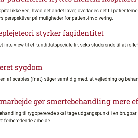
al ikke ved, hvad det andet laver, overlades det til patienterne 
rs perspektiver på muligheder for patient-involvering.
plejeteori styrker fagidentitet
nterview til et kandidatspeciale fik seks studerende til at refle
geret sygdom
 scabies (fnat) stiger samtidig med, at vejledning og behandl
amarbejde gør smertebehandling mere ef
dling til rygopererede skal tage udgangspunkt i en brugbar 
det forberedende arbejde.