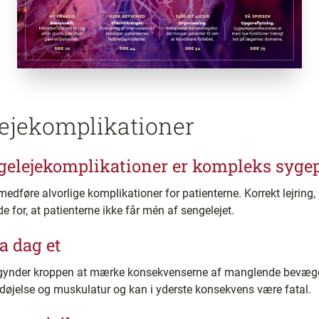
lejekomplikationer
gelejekomplikationer er kompleks sygep
medføre alvorlige komplikationer for patienterne. Korrekt lejring,
for, at patienterne ikke får mén af sengelejet.
a dag et
egynder kroppen at mærke konsekvenserne af manglende bevægels
fordøjelse og muskulatur og kan i yderste konsekvens være fatal.