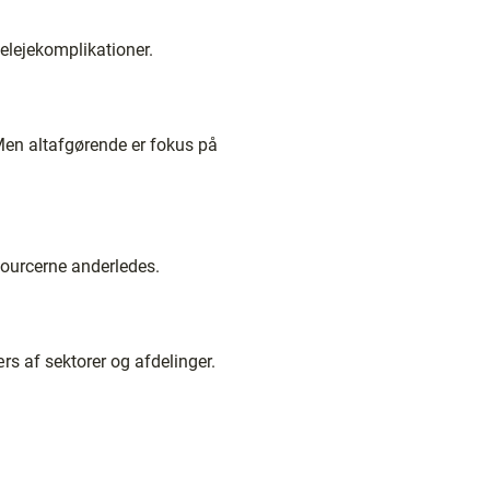
gelejekomplikationer.
Men altafgørende er fokus på
ssourcerne anderledes.
s af sektorer og afdelinger.