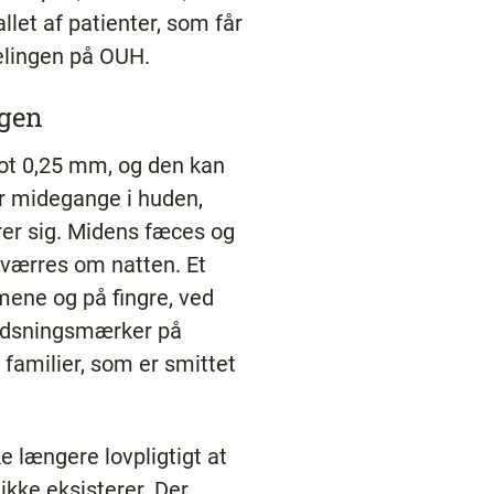
allet af patienter, som får
elingen på OUH.
agen
lot 0,25 mm, og den kan
er midegange i huden,
er sig. Midens fæces og
rværres om natten. Et
mene og på fingre, ved
kradsningsmærker på
 familier, som er smittet
ke længere lovpligtigt at
kke eksisterer. Der