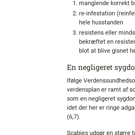
manglende korrekt br
re-infestation (rein
hele husstanden
resistens eller minds
bekræftet en resiste
blot at blive gisnet 
En negligeret sygd
Ifølge Verdenssundhedso
verdensplan er ramt af sc
som en negligeret sygdom
idet der her er ringe ad
(6,7).
Scabies udgør en større t