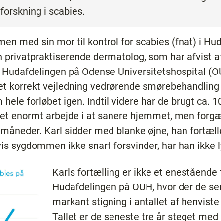
forskning i scabies.
en med sin mor til kontrol for scabies (fnat) i Hu
en privatpraktiserende dermatolog, som har afvist 
l Hudafdelingen på Odense Universitetshospital (OUH
et korrekt vejledning vedrørende smørebehandling
hele forløbet igen. Indtil videre har de brugt ca. 1
t enormt arbejde i at sanere hjemmet, men forgæve
re måneder. Karl sidder med blanke øjne, han fortæll
hvis sygdommen ikke snart forsvinder, har han ikke ly
Karls fortælling er ikke et enestående 
Hudafdelingen på OUH, hvor der de se
markant stigning i antallet af henvist
Tallet er de seneste tre år steget med 4