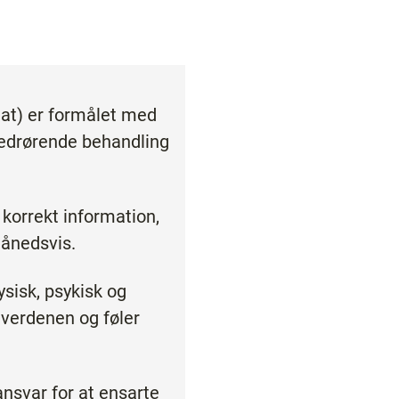
nat) er formålet med
edrørende behandling
 korrekt information,
månedsvis.
sisk, psykisk og
omverdenen og føler
ansvar for at ensarte