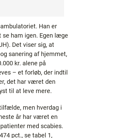
dambulatoriet. Han er
at se ham igen. Egen læge
). Det viser sig, at
 og sanering af hjemmet,
0.000 kr. alene på
s – et forløb, der indtil
er, det har været den
st til at leve mere.
tilfælde, men hverdag i
neste år har været en
e patienter med scabies.
74 pct., se tabel 1,