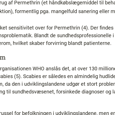
ug af Permethrin (et håndkøbslægemiddel til beha
fektion), formentlig pga. mangelfuld sanering eller
ket sensitivitet over for Permethrin (4). Der findes
nsproblematik. Blandt de sundhedsprofessionelle 
herom, hvilket skaber forvirring blandt patienterne.
om
rganisationen WHO anslås det, at over 130 millio
abies (5). Scabies er således en almindelig hudli
, da den i udviklingslandene udgør et stort probl
gang til sundhedsvæsenet, forsinkede diagnoser og
russel for befolkningen i udviklingslandene, men er