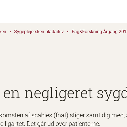
ken
Sygeplejersken bladarkiv
Fag&Forskning Årgang 2019
r en negligeret sy
ten af scabies (fnat) stiger samtidig med, a
lligartet. Det går ud over patienterne.