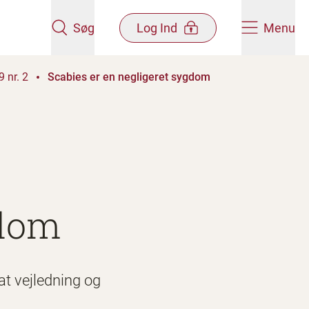
Søg
Log Ind
Menu
 nr. 2
Scabies er en negligeret sygdom
gdom
t vejledning og