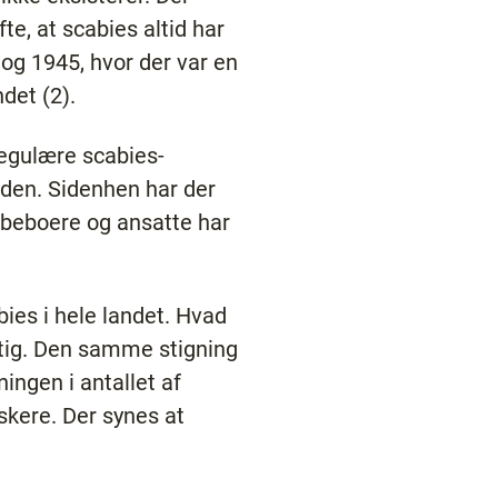
e, at scabies altid har
 og 1945, hvor der var en
det (2).
regulære scabies-
iden. Sidenhen har der
beboere og ansatte har
bies i hele landet. Hvad
gtig. Den samme stigning
ningen i antallet af
kere. Der synes at