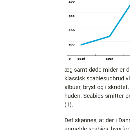
æg samt døde mider er den
klassisk scabiesudbrud v
albuer, bryst og i skridt
huden. Scabies smitter pr
(1).
Det skønnes, at der i Danm
anmelde scabies, hvorfor