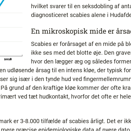
hvilket svarer til en seksdobling af ant
diagnosticeret scabies alene i Hudafd
En mikroskopisk mide er års
Scabies er forårsaget af en mide på b
ikke ses med det blotte øje. Den grav
hvor den lægger æg og således former
 udløsende årsag til en intens kløe, der typisk fo
iser sig især i den tynde hud ved fingermellemrum
et. På grund af den kraftige kløe kommer der ofte 
imært ved tæt hudkontakt, hvorfor det ofte er hele
ark er 3-8.000 tilfælde af scabies årligt. Det er ik
 mere præcise epidemiologiske data af nyere dato i