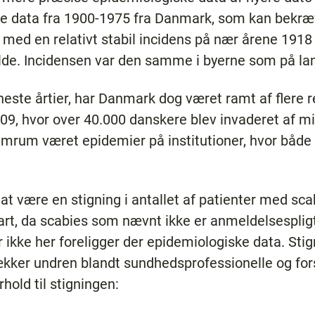
e data fra 1900-1975 fra Danmark, som kan bekræft
 med en relativt stabil incidens på nær årene 1918
lfælde. Incidensen var den samme i byerne som på lan
este årtier, har Danmark dog været ramt af flere 
009, hvor over 40.000 danskere blev invaderet af m
rum været epidemier på institutioner, hvor både 
t være en stigning i antallet af patienter med sca
klart, da scabies som nævnt ikke er anmeldelsespli
er ikke her foreligger der epidemiologiske data. Stig
kker undren blandt sundhedsprofessionelle og fors
rhold til stigningen: