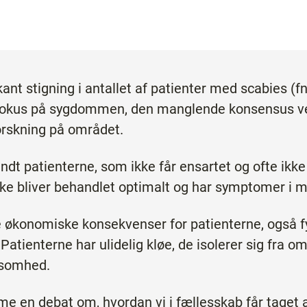
nt stigning i antallet af patienter med scabies (f
e fokus på sygdommen, den manglende konsensus v
rskning på området.
andt patienterne, som ikke får ensartet og ofte ikke
 ikke bliver behandlet optimalt og har symptomer i 
e økonomiske konsekvenser for patienterne, også fy
 Patienterne har ulidelig kløe, de isolerer sig fra 
nsomhed.
me en debat om, hvordan vi i fællesskab får taget 