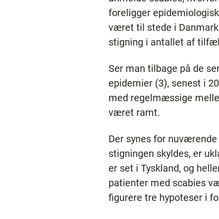
foreligger epidemiologisk
været til stede i Danmark
stigning i antallet af ti
Ser man tilbage på de sen
epidemier (3), senest i 2
med regelmæssige mellem
været ramt.
Der synes for nuværende a
stigningen skyldes, er u
er set i Tyskland, og hell
patienter med scabies væ
figurere tre hypoteser i fo