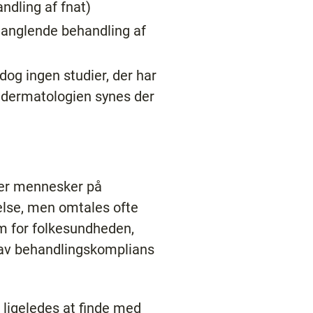
ndling af fnat)
 manglende behandling af
 dog ingen studier, der har
i dermatologien synes der
ner mennesker på
delse, men omtales ofte
em for folkesundheden,
 lav behandlingskomplians
 ligeledes at finde med