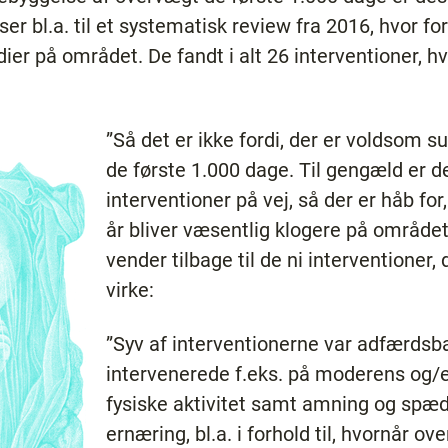
er bl.a. til et systematisk review fra 2016, hvor fo
er på området. De fandt i alt 26 interventioner, hvo
”Så det er ikke fordi, der er voldsom 
de første 1.000 dage. Til gengæld er 
interventioner på vej, så der er håb for,
år bliver væsentlig klogere på området,
vender tilbage til de ni interventioner, d
virke:
”Syv af interventionerne var adfærdsb
intervenerede f.eks. på moderens og/el
fysiske aktivitet samt amning og spæd
ernæring, bl.a. i forhold til, hvornår o