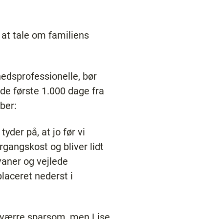
at tale om familiens
edsprofessionelle, bør
 de første 1.000 dage fra
ber:
der på, at jo før vi
gangskost og bliver lidt
vaner og vejlede
placeret nederst i
esværre sparsom, men Lise