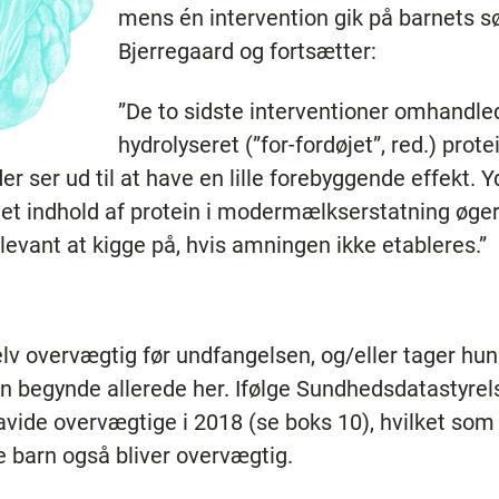
mens én intervention gik på barnets søv
Bjerregaard og fortsætter:
”De to sidste interventioner omhandle
hydrolyseret (”for-fordøjet”, red.) protei
 ser ud til at have en lille forebyggende effekt. Y
øget indhold af protein i modermælkserstatning øger
elevant at kigge på, hvis amningen ikke etableres.”
 overvægtig før undfangelsen, og/eller tager hu
sen begynde allerede her. Ifølge Sundhedsdatastyr
ravide overvægtige i 2018 (se boks 10), hvilket som
te barn også bliver overvægtig.