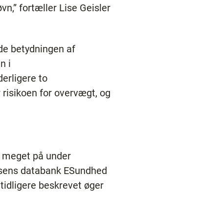
n,” fortæller Lise Geisler
de betydningen af
n i
derligere to
 risikoen for overvægt, og
n meget på under
elsens databank ESundhed
 tidligere beskrevet øger