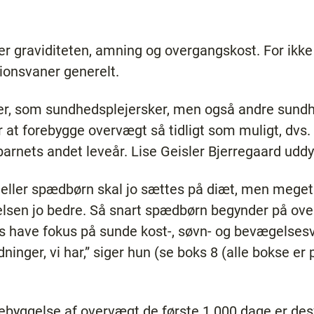
r graviditeten, amning og overgangskost. For ikke 
tionsvaner generelt.
r, som sundhedsplejersker, men også andre sundh
r at forebygge overvægt så tidligt som muligt, dvs.
arnets andet leveår. Lise Geisler Bjerregaard uddy
eller spædbørn skal jo sættes på diæt, men meget ty
lsen jo bedre. Så snart spædbørn begynder på over
s have fokus på sunde kost-, søvn- og bevægelses
dninger, vi har,” siger hun (se boks 8 (alle bokse er 
rebyggelse af overvægt de første 1.000 dage er d