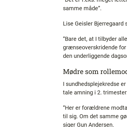
samme måde”.
Lise Geisler Bjerregaard 
”Bare det, at I tilbyder a
grænseoverskridende for 
den underliggende dagsor
Mødre som rollemod
I sundhedsplejekredse er 
tale amning i 2. trimester
”Her er forældrene modtag
til sig. Om det samme gør 
siger Gun Andersen.