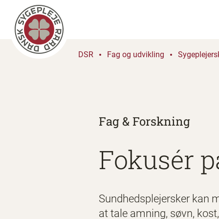
DSR
Fag og udvikling
Sygeplejers
Fag & Forskning
Fokusér p
Sundhedsplejersker kan me
at tale amning, søvn, kost