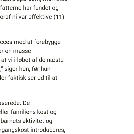
rfatterne har fundet og
raf ni var effektive (11)
succes med at forebygge
der en masse
 at vi i løbet af de næste
” siger hun, før hun
er faktisk ser ud til at
aserede. De
ler familiens kost og
barnets aktivitet og
vergangskost introduceres,