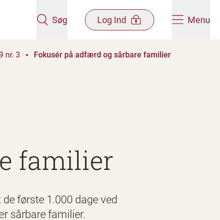
Søg
Log Ind
Menu
 nr. 3
Fokusér på adfærd og sårbare familier
e familier
 de første 1.000 dage ved
ær sårbare familier.