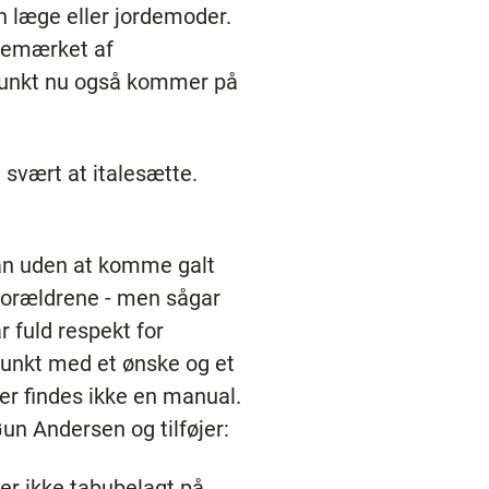
n læge eller jordemoder.
bemærket af
punkt nu også kommer på
svært at italesætte.
 an uden at komme galt
 forældrene - men sågar
r fuld respekt for
punkt med et ønske og et
er findes ikke en manual.
Gun Andersen og tilføjer:
 er ikke tabubelagt på