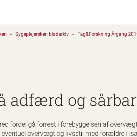
ken
Sygeplejersken bladarkiv
Fag&Forskning Årgang 2019
å adfærd og sårbar
d fordel gå forrest i forebyggelsen af overvægt
, eventuel overvægt og livsstil med forældre i is