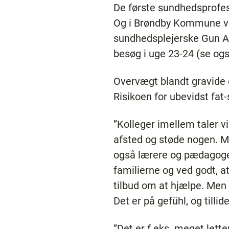
De første sundhedsprofess
Og i Brøndby Kommune vi
sundhedsplejerske Gun A
besøg i uge 23-24 (se ogs
Overvægt blandt gravide 
Risikoen for ubevidst fat
”Kolleger imellem taler 
afsted og støde nogen. Me
også lærere og pædagoger 
familierne og ved godt, 
tilbud om at hjælpe. Men 
Det er på gefühl, og tilli
”Det er f.eks. meget lette