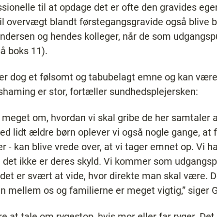
ionelle til at opdage det er ofte den gravides ege
l overvægt blandt førstegangsgravide også blive 
ndersen og hendes kolleger, når de som udgangs
å boks 11).
er dog et følsomt og tabubelagt emne og kan være 
-shaming er stor, fortæller sundhedsplejersken:
vi meget om, hvordan vi skal gribe de her samtaler
d lidt ældre børn oplever vi også nogle gange, at
- kan blive vrede over, at vi tager emnet op. Vi ha
at det ikke er deres skyld. Vi kommer som udgangs
det er svært at vide, hvor direkte man skal være. D
den mellem os og familierne er meget vigtig,” siger 
re at tale om rygestop, hvis mor eller far ryger. Det