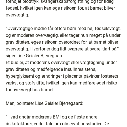
forhøjet blodtryk, svangerskabsforgiftning og for tidlig
fødsel, hvilket igen kan øge risikoen for, at barnet bliver
overvægtig.
”Overvægtige mødre får oftere børn med høj fødselsvægt,
og er moderen overvægtig, eller tager hun meget på under
graviditeten, øges risikoen overordnet for, at barnet bliver
overvægtig. Hvorfor er dog lidt sværere at svare klart på,”
siger Lise Geisler Bjerregaard.
Et bud er, at moderens overvægt eller vægtøgning under
graviditeten og medfølgende insulinresistens,
hyperglykæmi og ændringer i placenta påvirker fosterets
vækst og stofskifte, hvilket igen kan medføre øget risiko
for overvægt hos barnet.
Men, pointerer Lise Geisler Bjerregaard:
”Hvad angår moderens BMI og de fleste andre
risikofaktorer, er der tale om observationsstudier. De