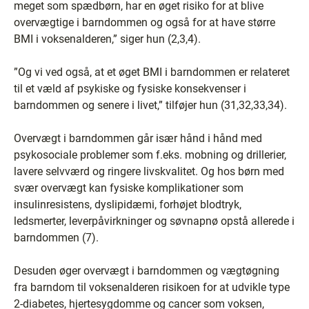
meget som spædbørn, har en øget risiko for at blive
overvægtige i barndommen og også for at have større
BMI i voksenalderen,” siger hun (2,3,4).
”Og vi ved også, at et øget BMI i barndommen er relateret
til et væld af psykiske og fysiske konsekvenser i
barndommen og senere i livet,” tilføjer hun (31,32,33,34).
Overvægt i barndommen går især hånd i hånd med
psykosociale problemer som f.eks. mobning og drillerier,
lavere selvværd og ringere livskvalitet. Og hos børn med
svær overvægt kan fysiske komplikationer som
insulinresistens, dyslipidæmi, forhøjet blodtryk,
ledsmerter, leverpåvirkninger og søvnapnø opstå allerede i
barndommen (7).
Desuden øger overvægt i barndommen og vægtøgning
fra barndom til voksenalderen risikoen for at udvikle type
2-diabetes, hjertesygdomme og cancer som voksen,