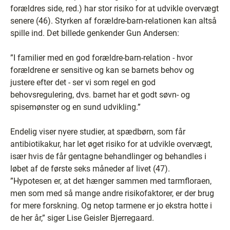
forældres side, red.) har stor risiko for at udvikle overvægt
senere (46). Styrken af forældre-barn-relationen kan altså
spille ind. Det billede genkender Gun Andersen:
”I familier med en god forældre-barn-relation - hvor
forældrene er sensitive og kan se barnets behov og
justere efter det - ser vi som regel en god
behovsregulering, dvs. barnet har et godt søvn- og
spisemønster og en sund udvikling.”
Endelig viser nyere studier, at spædbørn, som får
antibiotikakur, har let øget risiko for at udvikle overvægt,
især hvis de får gentagne behandlinger og behandles i
løbet af de første seks måneder af livet (47).
”Hypotesen er, at det hænger sammen med tarmfloraen,
men som med så mange andre risikofaktorer, er der brug
for mere forskning. Og netop tarmene er jo ekstra hotte i
de her år,” siger Lise Geisler Bjerregaard.