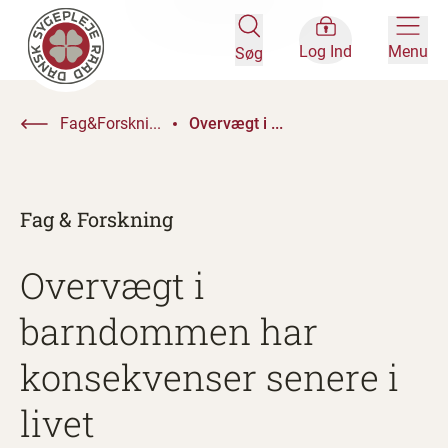
Log Ind
Menu
Søg
Fag&Forskni...
Overvægt i ...
Fag & Forskning
Overvægt i
barndommen har
konsekvenser senere i
livet