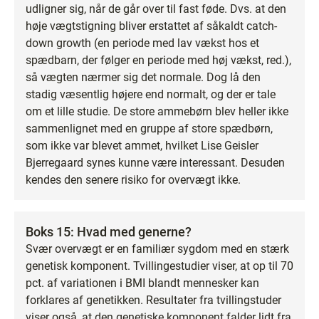
udligner sig, når de går over til fast føde. Dvs. at den
høje vægtstigning bliver erstattet af såkaldt catch-
down growth (en periode med lav vækst hos et
spædbarn, der følger en periode med høj vækst, red.),
så vægten nærmer sig det normale. Dog lå den
stadig væsentlig højere end normalt, og der er tale
om et lille studie. De store ammebørn blev heller ikke
sammenlignet med en gruppe af store spædbørn,
som ikke var blevet ammet, hvilket Lise Geisler
Bjerregaard synes kunne være interessant. Desuden
kendes den senere risiko for overvægt ikke.
Boks 15: Hvad med generne?
Svær overvægt er en familiær sygdom med en stærk
genetisk komponent. Tvillingestudier viser, at op til 70
pct. af variationen i BMI blandt mennesker kan
forklares af genetikken. Resultater fra tvillingstuder
viser også, at den genetiske komponent falder lidt fra