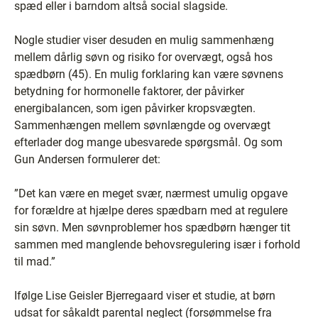
spæd eller i barndom altså social slagside.
Nogle studier viser desuden en mulig sammenhæng
mellem dårlig søvn og risiko for overvægt, også hos
spædbørn (45). En mulig forklaring kan være søvnens
betydning for hormonelle faktorer, der påvirker
energibalancen, som igen påvirker kropsvægten.
Sammenhængen mellem søvnlængde og overvægt
efterlader dog mange ubesvarede spørgsmål. Og som
Gun Andersen formulerer det:
”Det kan være en meget svær, nærmest umulig opgave
for forældre at hjælpe deres spædbarn med at regulere
sin søvn. Men søvnproblemer hos spædbørn hænger tit
sammen med manglende behovsregulering især i forhold
til mad.”
Ifølge Lise Geisler Bjerregaard viser et studie, at børn
udsat for såkaldt parental neglect (forsømmelse fra