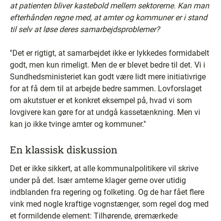
at patienten bliver kastebold mellem sektorerne. Kan man
efterhånden regne med, at amter og kommuner er i stand
til selv at løse deres samarbejdsproblemer?
''Det er rigtigt, at samarbejdet ikke er lykkedes formidabelt
godt, men kun rimeligt. Men de er blevet bedre til det. Vi i
Sundhedsministeriet kan godt være lidt mere initiativrige
for at få dem til at arbejde bedre sammen. Lovforslaget
om akutstuer er et konkret eksempel på, hvad vi som
lovgivere kan gøre for at undgå kassetænkning. Men vi
kan jo ikke tvinge amter og kommuner.''
En klassisk diskussion
Det er ikke sikkert, at alle kommunalpolitikere vil skrive
under på det. Især amterne klager gerne over utidig
indblanden fra regering og folketing. Og de har fået flere
vink med nogle kraftige vognstænger, som regel dog med
et formildende element: Tilhørende, øremærkede