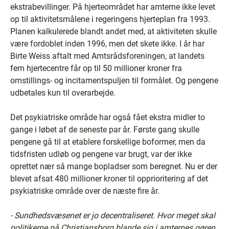
ekstrabevillinger. På hjerteområdet har amterne ikke levet
op til aktivitetsmålene i regeringens hjerteplan fra 1993.
Planen kalkulerede blandt andet med, at aktiviteten skulle
være fordoblet inden 1996, men det skete ikke. I år har
Birte Weiss aftalt med Amtsrådsforeningen, at landets
fem hjertecentre får op til 50 millioner kroner fra
omstillings- og incitamentspuljen til formålet. Og pengene
udbetales kun til overarbejde.
Det psykiatriske område har også fået ekstra midler to
gange i løbet af de seneste par år. Første gang skulle
pengene gå til at etablere forskellige boformer, men da
tidsfristen udløb og pengene var brugt, var der ikke
oprettet nær så mange bopladser som beregnet. Nu er der
blevet afsat 480 millioner kroner til opprioritering af det
psykiatriske område over de næste fire år.
- Sundhedsvæsenet er jo decentraliseret. Hvor meget skal
politikerne på Christiansborg blande sig i amternes gøren