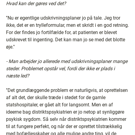
Hvad kan der gøres ved det?
''Nu er egentlige udskrivningsplaner jo på tale. Jeg tror
ikke, det er en trylleformular, men et skridt i en god retning.
For der findes jo fortilfælde for, at patienten er blevet
udskrevet til ingenting. Det kan man jo se med det blotte
øje.''
- Man arbejder jo allerede med udskrivningsplaner mange
steder. Problemet opstår vel, fordi der ikke er plads i
næste led?
''Det grundlæggende problem er naturligvis, at oprettelsen
af alt det, der skulle træde i stedet for de gamle
statshospitaler, er gået alt for langsomt. Men en af
ideerne bag distriktspsykiatrien er jo netop at synliggøre
psykisk sygdom. Så selv når distriktspsykiatrien kommer
til at fungere perfekt, og når der er oprettet tilstrækkelig
med bofællesskaber og alle mulige andre ting, vil de