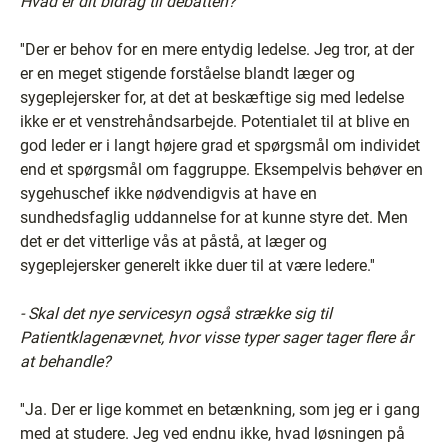
Hvad er dit bidrag til debatten?
''Der er behov for en mere entydig ledelse. Jeg tror, at der
er en meget stigende forståelse blandt læger og
sygeplejersker for, at det at beskæftige sig med ledelse
ikke er et venstrehåndsarbejde. Potentialet til at blive en
god leder er i langt højere grad et spørgsmål om individet
end et spørgsmål om faggruppe. Eksempelvis behøver en
sygehuschef ikke nødvendigvis at have en
sundhedsfaglig uddannelse for at kunne styre det. Men
det er det vitterlige vås at påstå, at læger og
sygeplejersker generelt ikke duer til at være ledere.''
- Skal det nye servicesyn også strække sig til
Patientklagenævnet, hvor visse typer sager tager flere år
at behandle?
''Ja. Der er lige kommet en betænkning, som jeg er i gang
med at studere. Jeg ved endnu ikke, hvad løsningen på