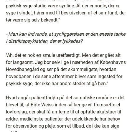
psykisk syge stadig være synlige. At der er nogle, der er
syge i sindet, hører med til beskrivelsen af et samfund, der
tør være sig selv bekendt.''
- Man kan indvende, at synliggørelsen er den eneste tanke
i distriktspsykiatrien, der er lykkedes?
''Ah, det er nok en smule uretfærdigt. Men det er gået alt
for langsomt. Jeg bor selv lige i nærheden af Københavns
Hovedbanegård og ser på det skammeligste, hvordan
hovedbanen i de sene aftentimer bliver samlingssted for
psykisk syge, der ikke har andre steder at gå hen.''
Hvad angår patientforløb på det somatiske område er det
blevet til, at Birte Weiss inden så længe vil fremsætte et
lovforslag, der skal få amterne til at opfatte akutstuer til
ældre, medicinske patienter, der udelukkende har behov
for observation og pleje, som et tilbud, de ikke kan sige