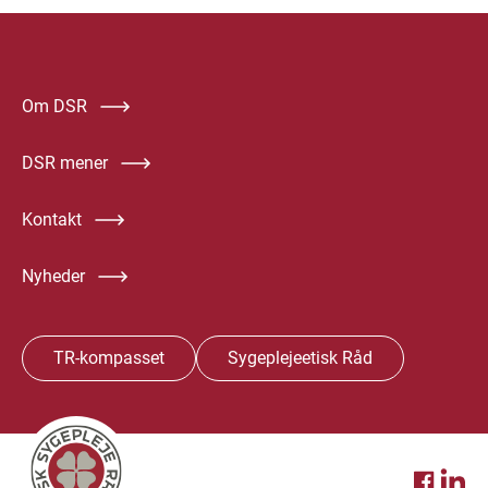
Om DSR
DSR mener
Kontakt
Nyheder
TR-kompasset
Sygeplejeetisk Råd