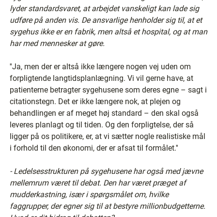
lyder standardsvaret, at arbejdet vanskeligt kan lade sig
udføre på anden vis. De ansvarlige henholder sig til, at et
sygehus ikke er en fabrik, men altså et hospital, og at man
har med mennesker at gøre.
''Ja, men der er altså ikke længere nogen vej uden om
forpligtende langtidsplanlægning. Vi vil gerne have, at
patienterne betragter sygehusene som deres egne – sagt i
citationstegn. Det er ikke længere nok, at plejen og
behandlingen er af meget høj standard – den skal også
leveres planlagt og til tiden. Og den forpligtelse, der så
ligger på os politikere, er, at vi sætter nogle realistiske mål
i forhold til den økonomi, der er afsat til formålet.''
- Ledelsesstrukturen på sygehusene har også med jævne
mellemrum været til debat. Den har været præget af
mudderkastning, især i spørgsmålet om, hvilke
faggrupper, der egner sig til at bestyre millionbudgetterne.