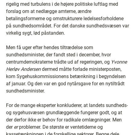
rigelig med turbulens i de højere politiske luftlag med
forslag om at nedlægge amterne, ændre
betalingsformerne og omstrukturere ledelsesforholdene
på sundhedsområdet. For det danske sundhedsvæsen var
virkelig sygt, lød påstanden.
Men få uger efter hendes tiltrædelse som
sundhedsminister, der fandt sted i december, hvor
centrumdemokraterne trådte ud af regeringen, og
Yvonne
Herløv Andersen
dermed måtte forlade ministerposten,
kom Sygehuskommissionens betænkning i begyndelsen
af januar. Og den var en god nytårsgave for en nytiltrådt
sundhedsminister.
For de mange eksperter konkluderer, at landets sundheds-
og sygehusvæsen grundlæggende fungerer godt, og at
der derfor ikke er behov for radikale omlægninger. Men
der
er
problemer. De største er ventetiderne og
kassetænkningen i de forskellige sektorer. Begge dele