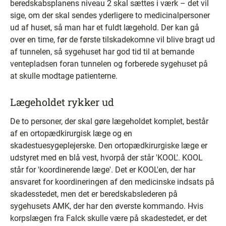
beredskabsplanens niveau 2 skal sættes i værk – det vil
sige, om der skal sendes yderligere to medicinalpersoner
ud af huset, så man har et fuldt lægehold. Der kan gå
over en time, før de første tilskadekomne vil blive bragt ud
af tunnelen, så sygehuset har god tid til at bemande
ventepladsen foran tunnelen og forberede sygehuset på
at skulle modtage patienterne.
Lægeholdet rykker ud
De to personer, der skal gøre lægeholdet komplet, består
af en ortopædkirurgisk læge og en
skadestuesygeplejerske. Den ortopædkirurgiske læge er
udstyret med en blå vest, hvorpå der står 'KOOL'. KOOL
står for 'koordinerende læge'. Det er KOOL'en, der har
ansvaret for koordineringen af den medicinske indsats på
skadesstedet, men det er beredskabslederen på
sygehusets AMK, der har den øverste kommando. Hvis
korpslægen fra Falck skulle være på skadestedet, er det