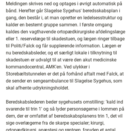
Meldingen skrives ned og optages i øvrigt automatisk på
bånd. Herefter går Slagelse Sygehus' beredsskabsplan i
gang, den består i, at man opretter en ledelsesstruktur og
kalder en bestemt gruppe sammen. I første omgang
kaldes den vagthavende ortopædkirurgiske afdelingslæge
eller 1. reservelæge til skadestuen, og lægen ringer tilbage
til Politi/Falck og får supplerende information. Lægen er
nu beredskabsleder, og et særligt lokale i tilknytning til
skadestuen er udvalgt til at være den akut medicinske
kommandocentral, AMK'en. Ved ulykker i
Storebæltstunnelen er det på forhånd aftalt med Falck, at
de sender en sengeambulance til Slagelse Sygehus, som
skal afhente udrykningsholdet.
Beredskabslederen beder sygehusets omstilling: 'kald ind
svarende til trin 1' og så lyder personsøgerne i lommen på
dem, der er omfattet af beredsskabsplanens trin 1, det vil
sige overlægerne fra de skarpe specialer; kirurgi,
ortopædkirurgi, anæstesi og røntgen, foruden et antal