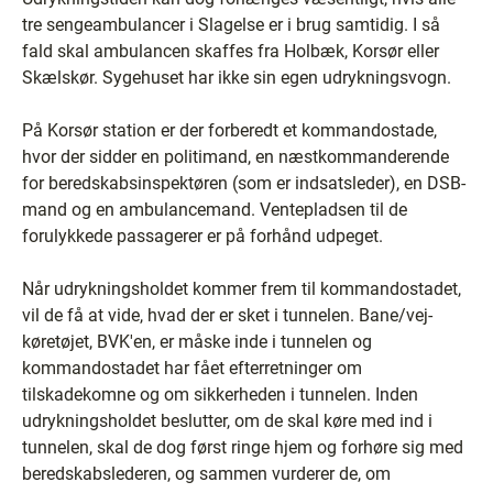
tre sengeambulancer i Slagelse er i brug samtidig. I så
fald skal ambulancen skaffes fra Holbæk, Korsør eller
Skælskør. Sygehuset har ikke sin egen udrykningsvogn.
På Korsør station er der forberedt et kommandostade,
hvor der sidder en politimand, en næstkommanderende
for beredskabsinspektøren (som er indsatsleder), en DSB-
mand og en ambulancemand. Ventepladsen til de
forulykkede passagerer er på forhånd udpeget.
Når udrykningsholdet kommer frem til kommandostadet,
vil de få at vide, hvad der er sket i tunnelen. Bane/vej-
køretøjet, BVK'en, er måske inde i tunnelen og
kommandostadet har fået efterretninger om
tilskadekomne og om sikkerheden i tunnelen. Inden
udrykningsholdet beslutter, om de skal køre med ind i
tunnelen, skal de dog først ringe hjem og forhøre sig med
beredskabslederen, og sammen vurderer de, om