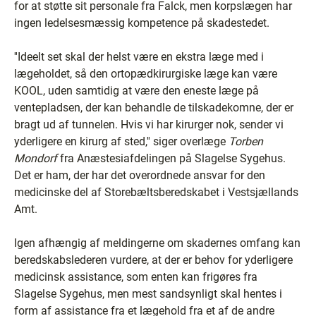
for at støtte sit personale fra Falck, men korpslægen har
ingen ledelsesmæssig kompetence på skadestedet.
''Ideelt set skal der helst være en ekstra læge med i
lægeholdet, så den ortopædkirurgiske læge kan være
KOOL, uden samtidig at være den eneste læge på
ventepladsen, der kan behandle de tilskadekomne, der er
bragt ud af tunnelen. Hvis vi har kirurger nok, sender vi
yderligere en kirurg af sted,'' siger overlæge
Torben
Mondorf
fra Anæstesiafdelingen på Slagelse Sygehus.
Det er ham, der har det overordnede ansvar for den
medicinske del af Storebæltsberedskabet i Vestsjællands
Amt.
Igen afhængig af meldingerne om skadernes omfang kan
beredskabslederen vurdere, at der er behov for yderligere
medicinsk assistance, som enten kan frigøres fra
Slagelse Sygehus, men mest sandsynligt skal hentes i
form af assistance fra et lægehold fra et af de andre