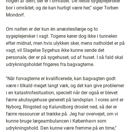
nogen af dem, der er i området. De fleste sygeplejersker
bor i området, og de kan hurtigt være her,'' siger Torben
Mondorf.
Om natten er der kun én anæstesilæge og to
sygeplejersker i vagt. Togene kører dog ikke i tunnelen
efter midnat, men hvis ulykken sker, mens natholdet er på
vagt, vil Slagelse Sygehus ikke kunne sende det
personale, der er på sygehuset, ud af huset. I så fald skal
udrykningsholdet frigøres fra bagvagterne.
''Når forvagterne er kvalificerede, kan bagvagten godt
være i tilkald meget langt væk, og det kan give problemer
i en katastrofesituation, specielt når der også er blevet
færre akutsygehuse generelt på landsplan. I vores amt er
Nyborg, Ringsted og Kalundborg droslet ned, så der er
færre ressourcer at trække på. Jeg har overvejet, om vi
kunne bruge lægeambulancen i København som
udrykningshold. Den kunne være fremme på en time,''