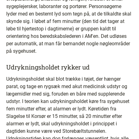
sygeplejersker, laboranter og portører. Personsøgerne
lyder med en bestemt lyd som tegn på, at de tilkaldte skal
skynde sig. I løbet af fem minutter (den tid det tager at
løbe til hjertestop i dagtimerne) er gruppen kaldt til
orientering hos beredskabslederen i AM'en. Det udløses
per automatik, at man får bemandet nogle nøgleområder
på sygehuset.
Udrykningsholdet rykker ud
Udrykningsholdet skal blot trække i tøjet, der hænger
parat, og tage en rygsæk med akut medicinsk udstyr og
lægemidler med sig, foruden en båre med supplerende
udstyr. I teorien kan udrykningsholdet køre fra sygehuset
fem minutter efter, at alarmen er lydt. Køretiden fra
Slagelse til Korsør er 15 minutter, så 20 minutter efter
alarmen er lydt, skal udrykningsholdet i princippet i
dagtiden kunne være ved Storebæltstunnelen.
Udrykningstiden kan dog forlænges væsentligt, hvis alle