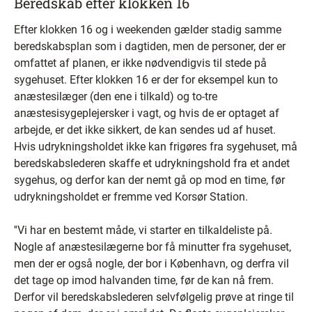
Beredskab efter klokken 16
Efter klokken 16 og i weekenden gælder stadig samme
beredskabsplan som i dagtiden, men de personer, der er
omfattet af planen, er ikke nødvendigvis til stede på
sygehuset. Efter klokken 16 er der for eksempel kun to
anæstesilæger (den ene i tilkald) og to-tre
anæstesisygeplejersker i vagt, og hvis de er optaget af
arbejde, er det ikke sikkert, de kan sendes ud af huset.
Hvis udrykningsholdet ikke kan frigøres fra sygehuset, må
beredskabslederen skaffe et udrykningshold fra et andet
sygehus, og derfor kan der nemt gå op mod en time, før
udrykningsholdet er fremme ved Korsør Station.
''Vi har en bestemt måde, vi starter en tilkaldeliste på.
Nogle af anæstesilægerne bor få minutter fra sygehuset,
men der er også nogle, der bor i København, og derfra vil
det tage op imod halvanden time, før de kan nå frem.
Derfor vil beredskabslederen selvfølgelig prøve at ringe til