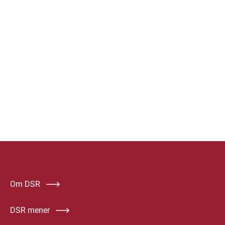
Om DSR
DSR mener