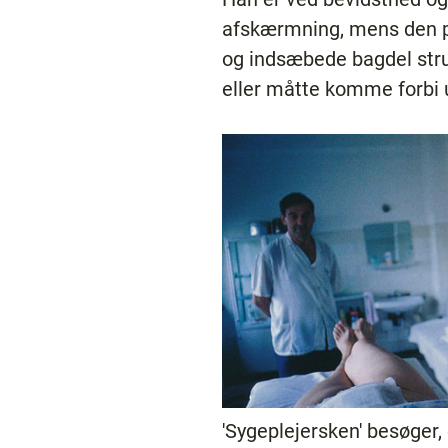
afskærmning, mens den per
og indsæbede bagdel strut
eller måtte komme forbi
'Sygeplejersken' besøger, 