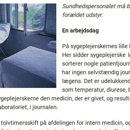
Sundhedspersonalet må bet
forældet udstyr.
En arbejdsdag
På sygeplejerskernes lille 
Her sidder sygeplejerske
V
sorterer nogle patientjour
har ingen selvstændig jour
lægens. Det er udelukken
som temperatur, diurese, b
geplejerskerne den medicin, der er givet, og resulta
boratoriet, i journalen.
 tolvtimersskift på afdelingen for intern medicin, 