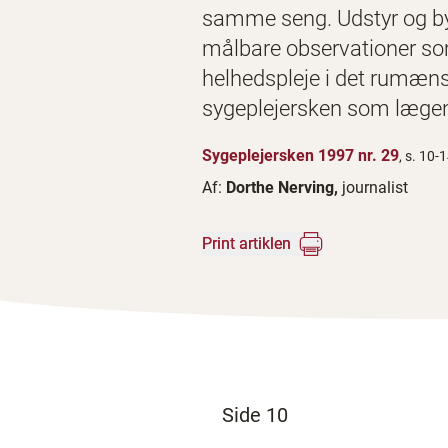
samme seng. Udstyr og byg
målbare observationer som
helhedspleje i det rumæn
sygeplejersken som lægen
Sygeplejersken 1997 nr. 29
, s. 10-
Af:
Dorthe Nerving,
journalist
Print artiklen
Side 10