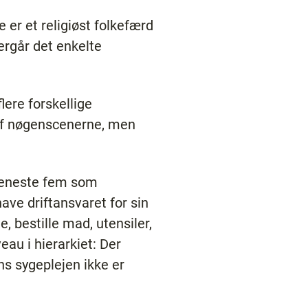
er et religiøst folkefærd
ergår det enkelte
flere forskellige
 af nøgenscenerne, men
e seneste fem som
ave driftansvaret for sin
, bestille mad, utensiler,
au i hierarkiet: Der
ns sygeplejen ikke er