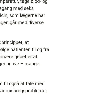
mperatur, tage blod- og
tuegang med seks
dicin, som lægerne har
dagen går med diverse
princippet, at
ølge patienten til og fra
imære gebet er at
plejeopgave – mange
d til også at tale med
r har misbrugsproblemer