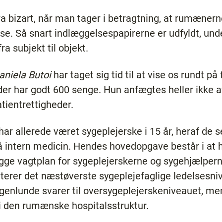
bizart, når man tager i betragtning, at rumænerne 
e. Så snart indlæggelsespapirerne er udfyldt, und
a subjekt til objekt.
aniela Butoi
har taget sig tid til at vise os rundt på 
, der har godt 600 senge. Hun anfægtes heller ikke
tientrettigheder.
 har allerede været sygeplejerske i 15 år, heraf d
 intern medicin. Hendes hovedopgave består i at h
ægge vagtplan for sygeplejerskerne og sygehjælperne
erer det næstøverste sygeplejefaglige ledelsesnive
ogenlunde svarer til oversygeplejerskeniveauet, me
 i den rumænske hospitalsstruktur.