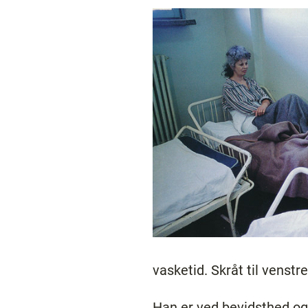
vasketid. Skråt til venstre
Han er ved bevidsthed og 