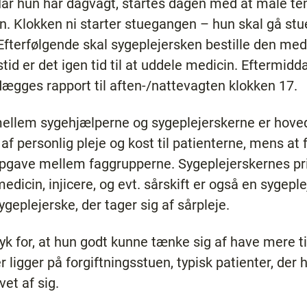
 Når hun har dagvagt, startes dagen med at måle te
in. Klokken ni starter stuegangen – hun skal gå s
 Efterfølgende skal sygeplejersken bestille den me
tid er det igen tid til at uddele medicin. Eftermid
flægges rapport til aften-/nattevagten klokken 17.
ellem sygehjælperne og sygeplejerskerne er hoved
f personlig pleje og kost til patienterne, mens at f
opgave mellem faggrupperne. Sygeplejerskernes pr
edicin, injicere, og evt. sårskift er også en syge
ygeplejerske, der tager sig af sårpleje.
ryk for, at hun godt kunne tænke sig af have mere ti
er ligger på forgiftningsstuen, typisk patienter, de
vet af sig.