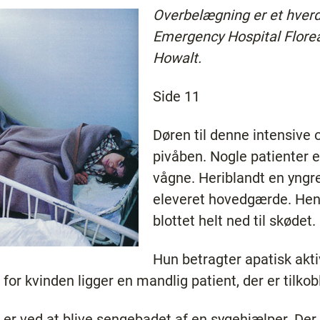
Overbelægning er et hve
Emergency Hospital Flore
Howalt.
Side 11
Døren til denne intensive 
pivåben. Nogle patienter e
vågne. Heriblandt en yngre
eleveret hovedgærde. Hen
blottet helt ned til skødet.
Hun betragter apatisk akti
 for kvinden ligger en mandlig patient, der er tilkob
er ved at blive sengebadet af en sygehjælper. Der 