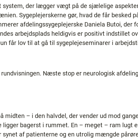
i et system, der lægger vægt på de sjælelige aspekte
nien. Sygeplejerskerne gør, hvad de får besked p
mmerer afdelingssygeplejerske Daniela Butoi, der fo
des arbejdsplads heldigvis er positivt indstillet ov
un får lov til at gå til sygeplejeseminarer i arbejdst
rundvisningen. Næste stop er neurologisk afdeling
å midten – i den halvdel, der vender ud mod gange
 ligger bagerst i rummet. En – meget – ram lugt er
r synet af patienterne og en utrolig mængde pårør