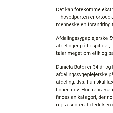
Det kan forekomme ekstra 
– hovedparten er ortodoks
menneske en forandring fr
Afdelingssygeplejerske
D
afdelinger på hospitalet
taler meget om etik og pa
Daniela Butoi er 34 år og
afdelingssygeplejerske på
afdeling, dvs. hun skal l
linned m.v. Hun repræsent
findes en kategori, der n
repræsenteret i ledelsen