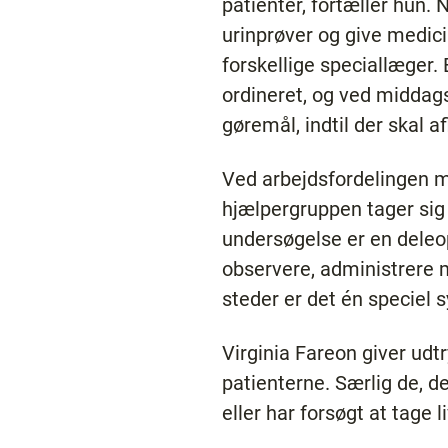
patienter, fortæller hun.
urinprøver og give medic
forskellige speciallæger.
ordineret, og ved middags
gøremål, indtil der skal a
Ved arbejdsfordelingen m
hjælpergruppen tager sig a
undersøgelse er en dele
observere, administrere m
steder er det én speciel s
Virginia Fareon giver udt
patienterne. Særlig de, d
eller har forsøgt at tage li