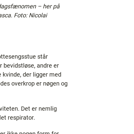
rdagsfænomen – her på
asca.
Foto: Nicolai
ottesengsstue står
r bevidstløse, andre er
 kvinde, der ligger med
des overkrop er nøgen og
viteten. Det er nemlig
let respirator.
er ikke nogen form for