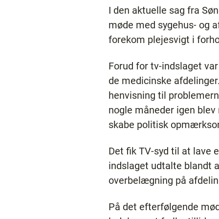
I den aktuelle sag fra Sø
møde med sygehus- og afde
forekom plejesvigt i forho
Forud for tv-indslaget v
de medicinske afdelinger
henvisning til problemer
nogle måneder igen blev n
skabe politisk opmærkso
Det fik TV-syd til at lave
indslaget udtalte blandt 
overbelægning på afdelinge
På det efterfølgende mød