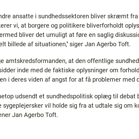
andre ansatte i sundhedssektoren bliver skræmt fra
rer vi, at borgere og politikere bliverforholdt opl
rmed bliver det umuligt at føre en saglig diskussio
lt billede af situationen,'' siger Jan Agerbo Toft.
ge amtskredsformanden, at den offentlige sundhedsd
 sidder inde med de faktiske oplysninger om forhold
en i deres viden af angst for at få problemer med 
 netop udsendt et sundhedspolitisk oplæg til deba
e sygeplejersker vil holde sig fra at udtale sig om
mener Jan Agerbo Toft.