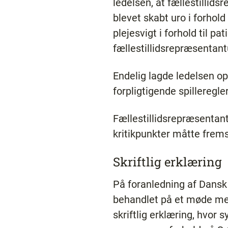
ledelsen, at fællestillid
blevet skabt uro i forhold
plejesvigt i forhold til p
fællestillidsrepræsentantu
Endelig lagde ledelsen op
forpligtigende spilleregl
Fællestillidsrepræsentan
kritikpunkter måtte frems
Skriftlig erklæring
På foranledning af Dansk
behandlet på et møde me
skriftlig erklæring, hvor