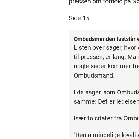
pressen om forhold på S
Side 15
Ombudsmanden fastslår v
Listen over sager, hvor 
til pressen, er lang. M
nogle sager kommer fre
Ombudsmand.
I de sager, som Ombuds
samme: Det er ledelsen 
Især to citater fra Omb
''Den almindelige loyal