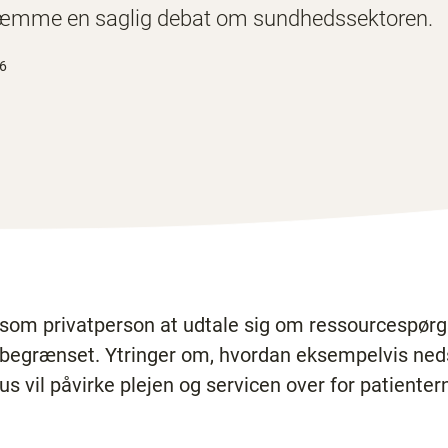
 hæmme en saglig debat om sundhedssektoren.
16
il som privatperson at udtale sig om ressourcespør
begrænset. Ytringer om, hvordan eksempelvis neds
 vil påvirke plejen og servicen over for patientern