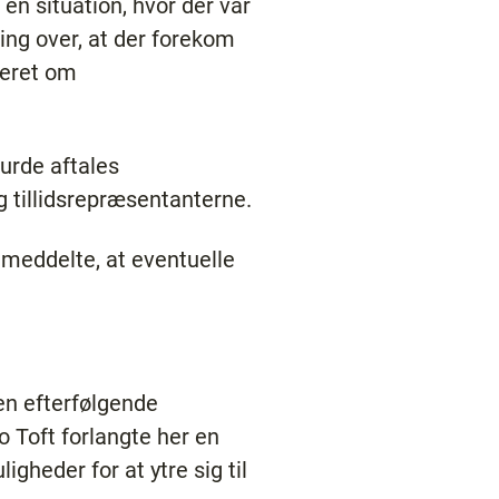
en situation, hvor der var
ring over, at der forekom
nteret om
urde aftales
g tillidsrepræsentanterne.
 meddelte, at eventuelle
en efterfølgende
Toft forlangte her en
gheder for at ytre sig til