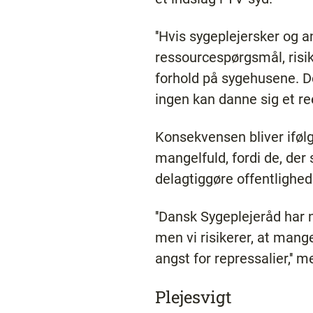
''Hvis sygeplejersker og 
ressourcespørgsmål, risike
forhold på sygehusene. De
ingen kan danne sig et ree
Konsekvensen bliver iføl
mangelfuld, fordi de, der
delagtiggøre offentlighed
''Dansk Sygeplejeråd har
men vi risikerer, at mang
angst for repressalier,'' 
Plejesvigt