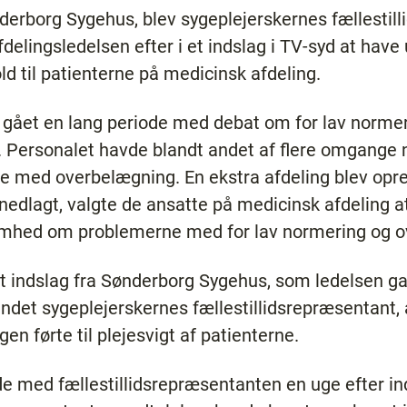
nderborg Sygehus, blev sygeplejerskernes fællestill
lingsledelsen efter i et indslag i TV-syd at have u
ld til patienterne på medicinsk afdeling.
ar gået en lang periode med debat om for lav norm
. Personalet havde blandt andet af flere omgange
ne med overbelægning. En ekstra afdeling blev opre
edlagt, valgte de ansatte på medicinsk afdeling at 
mhed om problemerne med for lav normering og o
 et indslag fra Sønderborg Sygehus, som ledelsen gav 
andet sygeplejerskernes fællestillidsrepræsentant,
n førte til plejesvigt af patienterne.
e med fællestillidsrepræsentanten en uge efter in