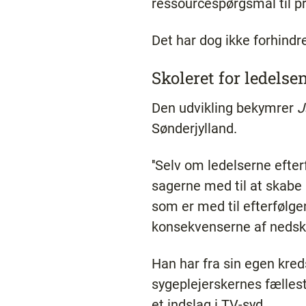
ressourcespørgsmål til p
Det har dog ikke forhindr
Skoleret for ledelse
Den udvikling bekymrer
J
Sønderjylland.
''Selv om ledelserne efter
sagerne med til at skabe 
som er med til efterfølge
konsekvenserne af nedskæ
Han har fra sin egen kred
sygeplejerskernes fællest
et indslag i TV-syd.