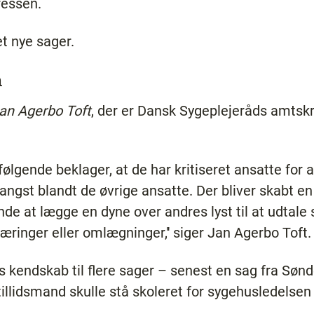
ressen.
et nye sager.
n
an Agerbo Toft
, der er Dansk Sygeplejeråds amtsk
følgende beklager, at de har kritiseret ansatte for at
angst blandt de øvrige ansatte. Der bliver skabt e
nde at lægge en dyne over andres lyst til at udtal
ringer eller omlægninger,'' siger Jan Agerbo Toft.
s kendskab til flere sager – senest en sag fra Søn
illidsmand skulle stå skoleret for sygehusledelsen 