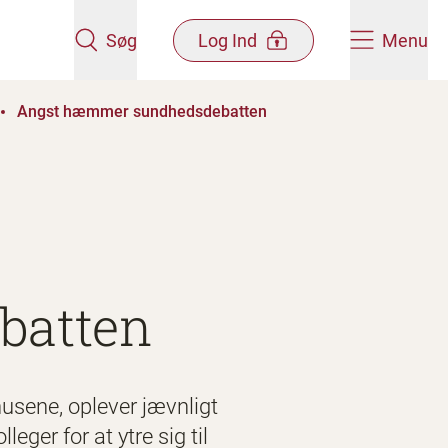
Søg
Log Ind
Menu
Angst hæmmer sundhedsdebatten
batten
usene, oplever jævnligt
eger for at ytre sig til