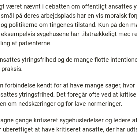
t været nævnt i debatten om offentligt ansattes ytr
smål på deres arbejdsplads har en vis moralsk forpl
og politikerne om tingenes tilstand. Kun på den må
 eksempelvis sygehusene har tilstrækkeligt med res
ling af patienterne.
 ansattes ytringsfrihed og de mange flotte intention
 praksis.
n forbindelse kendt for at have mange sager, hvor 
attes ytringsfrihed. Det foregår ofte ved at kritis
ssen om nedskæringer og for lave normeringer.
ne gange kritiseret sygehusledelser og ledere 
 uberettiget at have kritiseret ansatte, der har udt