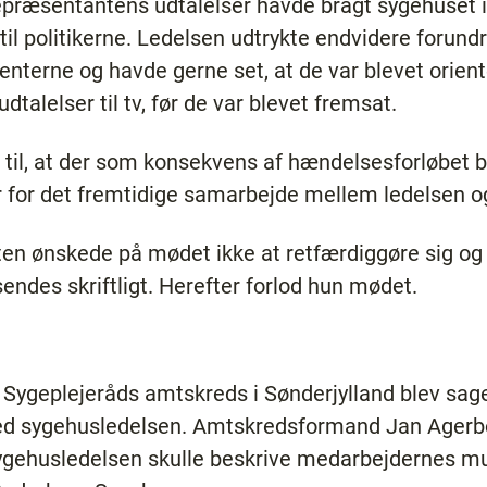
srepræsentantens udtalelser havde bragt sygehuset i 
 til politikerne. Ledelsen udtrykte endvidere forund
atienterne og havde gerne set, at de var blevet orie
dtalelser til tv, før de var blevet fremsat.
 til, at der som konsekvens af hændelsesforløbet b
er for det fremtidige samarbejde mellem ledelsen o
ten ønskede på mødet ikke at retfærdiggøre sig og
endes skriftligt. Herefter forlod hun mødet.
 Sygeplejeråds amtskreds i Sønderjylland blev sag
d sygehusledelsen. Amtskredsformand Jan Agerbo 
 sygehusledelsen skulle beskrive medarbejdernes muli