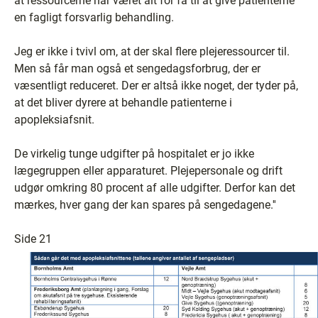
at ressourcerne har været alt for få til at give patienterne
en fagligt forsvarlig behandling.
Jeg er ikke i tvivl om, at der skal flere plejeressourcer til.
Men så får man også et sengedagsforbrug, der er
væsentligt reduceret. Der er altså ikke noget, der tyder på,
at det bliver dyrere at behandle patienterne i
apopleksiafsnit.
De virkelig tunge udgifter på hospitalet er jo ikke
lægegruppen eller apparaturet. Plejepersonale og drift
udgør omkring 80 procent af alle udgifter. Derfor kan det
mærkes, hver gang der kan spares på sengedagene.''
Side 21