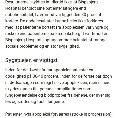
Resultaterne skyldtes imidlertid ikke, at Bispebjerg
Hospital beholdt sine patienter længere end
nabohospitalet, tværtimod var liggetiden 30 procent
kortere. De gode resultater kunne heller ikke forklares
med, at patienterne bortset fra apopleksien var yngre og
raskere end patienterne på Frederiksberg. Tværtimod er
Bispebjerg Hospitals optageområde belastet af mange
sociale problemer og en stor sygelighed.
Sygeplejen er vigtigst
Inden for det første år har apopleksipatienter en
dødelighed på 30-40 procent. Inden for de første par døgn
er dødsårsagen som regel selve apopleksien, men senere
skyldes døden tilstødende komplikationer som
lungebetændelse og blodpropper fra benene, der river sig
løs og sætter sig fast i lungerne.
Patienter, hvis apopleksi forværres (stroke in progression),