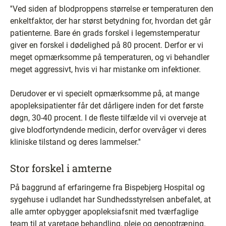
''Ved siden af blodproppens størrelse er temperaturen den
enkeltfaktor, der har størst betydning for, hvordan det går
patienterne. Bare én grads forskel i legemstemperatur
giver en forskel i dødelighed på 80 procent. Derfor er vi
meget opmærksomme på temperaturen, og vi behandler
meget aggressivt, hvis vi har mistanke om infektioner.
Derudover er vi specielt opmærksomme på, at mange
apopleksipatienter får det dårligere inden for det første
døgn, 30-40 procent. I de fleste tilfælde vil vi overveje at
give blodfortyndende medicin, derfor overvåger vi deres
kliniske tilstand og deres lammelser.''
Stor forskel i amterne
På baggrund af erfaringerne fra Bispebjerg Hospital og
sygehuse i udlandet har Sundhedsstyrelsen anbefalet, at
alle amter opbygger apopleksiafsnit med tværfaglige
team til at varetage behandling, pleje og genoptræning.