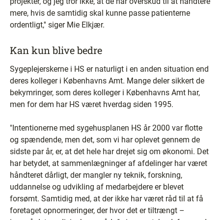
projekter, og jeg tror ikke, at de har overskud til at håndtere
mere, hvis de samtidig skal kunne passe patienterne
ordentligt,'' siger Mie Elkjær.
Kan kun blive bedre
Sygeplejerskerne i HS er naturligt i en anden situation end
deres kolleger i Københavns Amt. Mange deler sikkert de
bekymringer, som deres kolleger i Københavns Amt har,
men for dem har HS været hverdag siden 1995.
"Intentionerne med sygehusplanen HS år 2000 var flotte
og spændende, men det, som vi har oplevet gennem de
sidste par år, er, at det hele har drejet sig om økonomi. Det
har betydet, at sammenlægninger af afdelinger har været
håndteret dårligt, der mangler ny teknik, forskning,
uddannelse og udvikling af medarbejdere er blevet
forsømt. Samtidig med, at der ikke har været råd til at få
foretaget opnormeringer, der hvor det er tiltrængt –