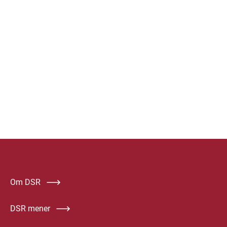
Om DSR
DSR mener