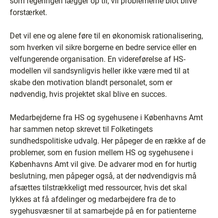
som regeringen lægger op til, vil problemerne blot blive
forstærket.
Det vil ene og alene føre til en økonomisk rationalisering,
som hverken vil sikre borgerne en bedre service eller en
velfungerende organisation. En videreførelse af HS-
modellen vil sandsynligvis heller ikke være med til at
skabe den motivation blandt personalet, som er
nødvendig, hvis projektet skal blive en succes.
Medarbejderne fra HS og sygehusene i Københavns Amt
har sammen netop skrevet til Folketingets
sundhedspolitiske udvalg. Her påpeger de en række af de
problemer, som en fusion mellem HS og sygehusene i
Københavns Amt vil give. De advarer mod en for hurtig
beslutning, men påpeger også, at der nødvendigvis må
afsættes tilstrækkeligt med ressourcer, hvis det skal
lykkes at få afdelinger og medarbejdere fra de to
sygehusvæsner til at samarbejde på en for patienterne