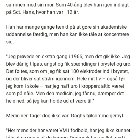
sammen med sin mor. Som 40-årig blev han igen indlagt
på Sct. Hans, hvor han var i 12 år.
Han har mange gange tænkt på at gøre sin akademiske
uddannelse færdig, men han kan ikke tåle at koncentrere
sig.
''Jeg prøvede en ekstra gang i 1966, men det gik ikke. Jeg
blev dårlig tilpas, angst og fik spændinger i brystet og uro.
Det føltes, som om jeg fik sat 100 elektroder ind i brystet,
og der bliver sat strøm igennem. Hele mit liv – også før
jeg kom i skole – har jeg haft uro i kroppen; altid været
som på nåle. Men den medicin, jeg får nu, dæmper det
hele ned, så jeg kan holde ud at være til.''
Medicinen tager dog ikke van Gaghs følsomme gemyt.
''Her mens der har været VM i fodbold, har jeg ikke kunnet
tåle at se nogle af de kampe, Danmark har spillet med i.