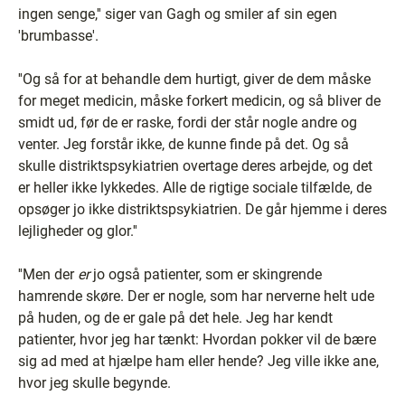
ingen senge,'' siger van Gagh og smiler af sin egen
'brumbasse'.
''Og så for at behandle dem hurtigt, giver de dem måske
for meget medicin, måske forkert medicin, og så bliver de
smidt ud, før de er raske, fordi der står nogle andre og
venter. Jeg forstår ikke, de kunne finde på det. Og så
skulle distriktspsykiatrien overtage deres arbejde, og det
er heller ikke lykkedes. Alle de rigtige sociale tilfælde, de
opsøger jo ikke distriktspsykiatrien. De går hjemme i deres
lejligheder og glor.''
''Men der
er
jo også patienter, som er skingrende
hamrende skøre. Der er nogle, som har nerverne helt ude
på huden, og de er gale på det hele. Jeg har kendt
patienter, hvor jeg har tænkt: Hvordan pokker vil de bære
sig ad med at hjælpe ham eller hende? Jeg ville ikke ane,
hvor jeg skulle begynde.