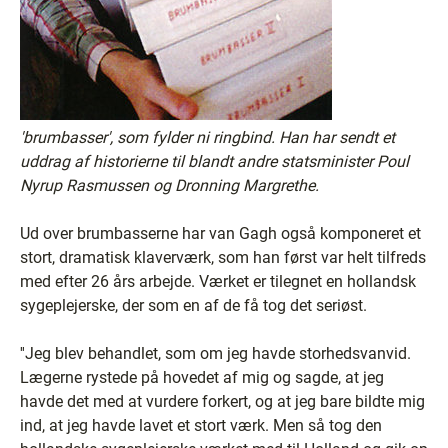
'brumbasser', som fylder ni ringbind. Han har sendt et
uddrag af historierne til blandt andre statsminister Poul
Nyrup Rasmussen og Dronning Margrethe.
Ud over brumbasserne har van Gagh også komponeret et
stort, dramatisk klaverværk, som han først var helt tilfreds
med efter 26 års arbejde. Værket er tilegnet en hollandsk
sygeplejerske, der som en af de få tog det seriøst.
''Jeg blev behandlet, som om jeg havde storhedsvanvid.
Lægerne rystede på hovedet af mig og sagde, at jeg
havde det med at vurdere forkert, og at jeg bare bildte mig
ind, at jeg havde lavet et stort værk. Men så tog den