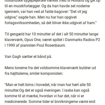
hollandske sygeplejerske værket med til Holland og gik op
til en musikforlægger. Og da han havde set noderne
igennem, var han ved at falde bagover: ''Det vil jeg
udgive,'' sagde han. Men nu har han opgivet
forlagsvirksomheden, så det bliver ikke udgivet af ham.''
Til gengæld har 10 minutter af det i alt 50 minutter lange
klaverværk, Opus One, været spillet i Danmarks Radios P2
i 1990 af pianisten Poul Rosenbaum.
Van Gagh sætter et bånd på.
Mens tonerne fra det voldsomme klaverværk buldrer ud
fra højttalerne, smiler komponisten:
''Man er helt bims i hovedet, når man har hørt alle 50
minutter.Og det er også meningen. I raske kan også
komme til at mærke, hvordan vi har det, når vi er
medicinerede. Somme tider er bivirkningerne værre end