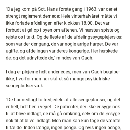
''Da jeg kom på Sct. Hans første gang i 1963, var der et
strengt reglement dernede: Hele vinterhalvåret måtte vi
ikke forlade afdelingen efter klokken 18.00. Det var
forbudt at gå op i byen om aftenen. Vi næsten spiste og
rejste os i takt. Og de fleste af de afdelingssygeplejersker,
som var der dengang, de var nogle arrige harper. De var
ugifte, og afdelingen var deres kongerige. Her herskede
de, og det udnyttede de,'' mindes van Gagh.
I dag er plejerne helt anderledes, men van Gagh begriber
ikke, hvorfor man har skåret så mange psykiatriske
sengepladser væk:
''De har nedlagt to tredjedele af alle sengepladser, og det
er helt, helt hen i vejret. De patienter, der ikke er syge nok
til at blive indlagt, de må gå omkring, selv om de
er
syge
nok til at blive indlagt. Men man kan kun tage de værste
tilfælde. Inden længe, ingen penge. Og hvis ingen penge,