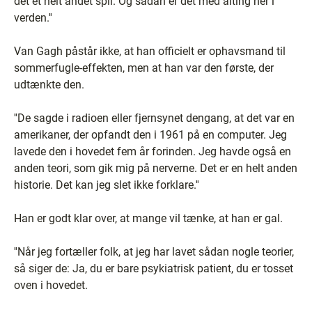
det et helt andet spil. Og sådan er det med alting her i
verden.''
Van Gagh påstår ikke, at han officielt er ophavsmand til
sommerfugle-effekten, men at han var den første, der
udtænkte den.
''De sagde i radioen eller fjernsynet dengang, at det var en
amerikaner, der opfandt den i 1961 på en computer. Jeg
lavede den i hovedet fem år forinden. Jeg havde også en
anden teori, som gik mig på nerverne. Det er en helt anden
historie. Det kan jeg slet ikke forklare.''
Han er godt klar over, at mange vil tænke, at han er gal.
''Når jeg fortæller folk, at jeg har lavet sådan nogle teorier,
så siger de: Ja, du er bare psykiatrisk patient, du er tosset
oven i hovedet.