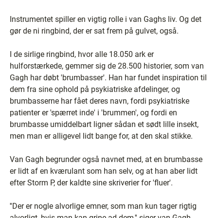
Instrumentet spiller en vigtig rolle i van Gaghs liv. Og det
gør de ni ringbind, der er sat frem på gulvet, også.
I de sirlige ringbind, hvor alle 18.050 ark er
hulforstærkede, gemmer sig de 28.500 historier, som van
Gagh har døbt 'brumbasser'. Han har fundet inspiration til
dem fra sine ophold på psykiatriske afdelinger, og
brumbasserne har fået deres navn, fordi psykiatriske
patienter er 'spærret inde' i 'brummen', og fordi en
brumbasse umiddelbart ligner sådan et sødt lille insekt,
men man er alligevel lidt bange for, at den skal stikke.
Van Gagh begrunder også navnet med, at en brumbasse
er lidt af en kværulant som han selv, og at han aber lidt
efter Storm P, der kaldte sine skriverier for 'fluer'.
''Der er nogle alvorlige emner, som man kun tager rigtig
alvorligt, hvis man kan grine ad dem,'' siger van Gagh.