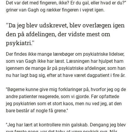
Det var det med fingeren, ikke? Er du gal, eller hvad er du?''
griner van Gagh og rækker fingeren i vejret igen.
''Da jeg blev udskrevet, blev overlægen igen
den på afdelingen, der vidste mest om
psykiatri.''
Der findes ikke mange lærebøger om psykiatriske lidelser,
som van Gagh ikke har læst. Læsningen har hjulpet ham
igennem de mange år på psykiatriske afdelinger, som han
nu har lagt bag sig, efter at have været dagpatient i fire år.
''Bøgerne kunne give mig forklaringer på, hvorfor jeg og de
andre patienter reagerede, som vi gjorde. Før opfattede
jeg psykiatrien som et stort kaos, men nu ved jeg, at den
bare består af nogle få grene.''
''Jeg har lært at kontrollere min galskab. Dengang jeg blev
syg første gang, var det tabu at være psykisk syg. Når