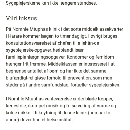
Sygeplejerskerne kan ikke længere standses.
Vild luksus
På Nomhle Mtuphas klinik i det sorte middelklassekvarter
i Harare kommer lægen to timer dagligt. I øvrigt bruges
konsultationsværelset af chefen til allehån-de
sygeplejerske-opgaver, heriblandt især
familieplanlægningsopgaver. Kondomer og femidom
hænger frit fremme. Middelklassen er interesseret i at
begrænse antallet af børn og har ikke det samme
blufærdigt-religiøse forhold til prævention, som man
støder på i andre samfundslag, fortæller sygeplejersken.
I Nomhle Mtuphas venteværelse er der bløde tæpper,
lænestole, dæmpet musik og fri servering af varme og
kolde drikke. I tilknytning til denne klinik (hun har to
andre) driver hun et helseinstitut,