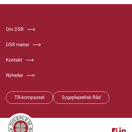
Om DSR
DSR mener
Kontakt
Nyheder
TR-kompasset
Sygeplejeetisk Råd