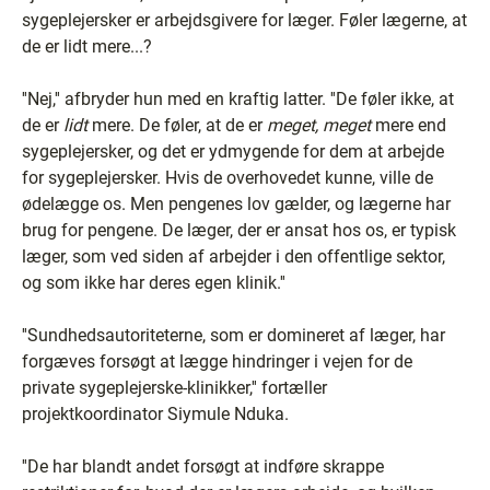
sygeplejersker er arbejdsgivere for læger. Føler lægerne, at
de er lidt mere...?
''Nej,'' afbryder hun med en kraftig latter. ''De føler ikke, at
de er
lidt
mere. De føler, at de er
meget, meget
mere end
sygeplejersker, og det er ydmygende for dem at arbejde
for sygeplejersker. Hvis de overhovedet kunne, ville de
ødelægge os. Men pengenes lov gælder, og lægerne har
brug for pengene. De læger, der er ansat hos os, er typisk
læger, som ved siden af arbejder i den offentlige sektor,
og som ikke har deres egen klinik.''
''Sundhedsautoriteterne, som er domineret af læger, har
forgæves forsøgt at lægge hindringer i vejen for de
private sygeplejerske-klinikker,'' fortæller
projektkoordinator Siymule Nduka.
''De har blandt andet forsøgt at indføre skrappe