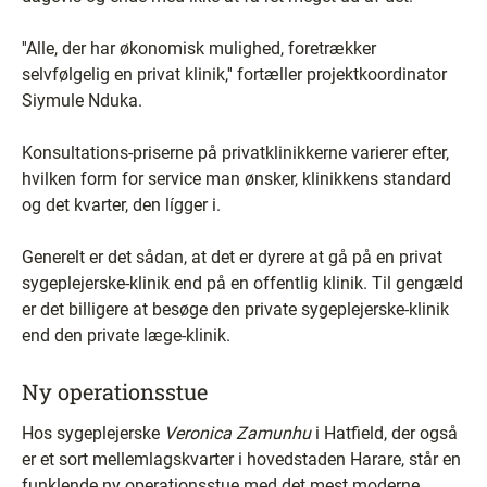
''Alle, der har økonomisk mulighed, foretrækker
selvfølgelig en privat klinik,'' fortæller projektkoordinator
Siymule Nduka.
Konsultations-priserne på privatklinikkerne varierer efter,
hvilken form for service man ønsker, klinikkens standard
og det kvarter, den lígger i.
Generelt er det sådan, at det er dyrere at gå på en privat
sygeplejerske-klinik end på en offentlig klinik. Til gengæld
er det billigere at besøge den private sygeplejerske-klinik
end den private læge-klinik.
Ny operationsstue
Hos sygeplejerske
Veronica Zamunhu
i Hatfield, der også
er et sort mellemlagskvarter i hovedstaden Harare, står en
funklende ny operationsstue med det mest moderne