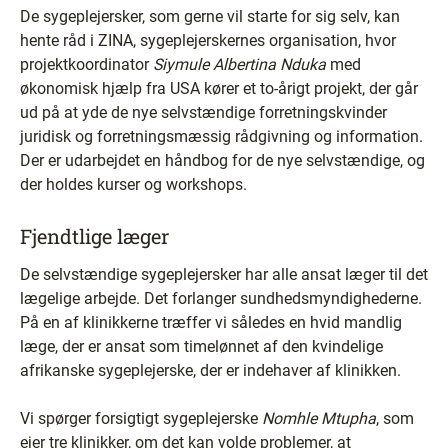
De sygeplejersker, som gerne vil starte for sig selv, kan
hente råd i ZINA, sygeplejerskernes organisation, hvor
projektkoordinator
Siymule Albertina Nduka
med
økonomisk hjælp fra USA kører et to-årigt projekt, der går
ud på at yde de nye selvstændige forretningskvinder
juridisk og forretningsmæssig rådgivning og information.
Der er udarbejdet en håndbog for de nye selvstændige, og
der holdes kurser og workshops.
Fjendtlige læger
De selvstændige sygeplejersker har alle ansat læger til det
lægelige arbejde. Det forlanger sundhedsmyndighederne.
På en af klinikkerne træffer vi således en hvid mandlig
læge, der er ansat som timelønnet af den kvindelige
afrikanske sygeplejerske, der er indehaver af klinikken.
Vi spørger forsigtigt sygeplejerske
Nomhle Mtupha
, som
ejer tre klinikker, om det kan volde problemer, at