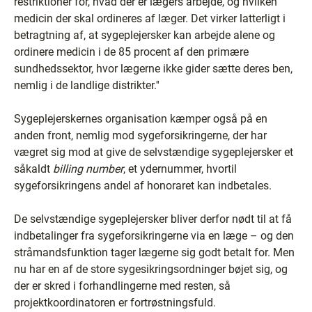
restriktioner for, hvad der er lægers arbejde, og hvilken
medicin der skal ordineres af læger. Det virker latterligt i
betragtning af, at sygeplejersker kan arbejde alene og
ordinere medicin i de 85 procent af den primære
sundhedssektor, hvor lægerne ikke gider sætte deres ben,
nemlig i de landlige distrikter.''
Sygeplejerskernes organisation kæmper også på en
anden front, nemlig mod sygeforsikringerne, der har
vægret sig mod at give de selvstændige sygeplejersker et
såkaldt
billing number
, et ydernummer, hvortil
sygeforsikringens andel af honoraret kan indbetales.
De selvstændige sygeplejersker bliver derfor nødt til at få
indbetalinger fra sygeforsikringerne via en læge – og den
stråmandsfunktion tager lægerne sig godt betalt for. Men
nu har en af de store sygesikringsordninger bøjet sig, og
der er skred i forhandlingerne med resten, så
projektkoordinatoren er fortrøstningsfuld.