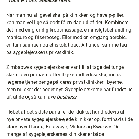
i Harare. Foto: Gretelise Holm.
Når man nu alligevel skal på klinikken og have p-piller,
kan man vel lige så godt få en dag ud af det. Kombinere
det med en grundig kropsmassage, en ansigtsbehandling,
manicure og frisørbesøg. Eller med en omgang aerobic,
en tur i saunaen og et iskoldt bad. Alt under samme tag –
på sygeplejerskens privatklinik.
Zimbabwes sygeplejersker er vant til at tage det tunge
slæb i den primære offentlige sundhedssektor, mens
lægerne tjener penge på deres privatklinikker i byerne,
men nu sker der noget nyt. Sygeplejerskerne har fundet ud
af, at de også kan lave
business
.
I løbet af det sidste par år er der dukket hundredevis af
nye private sygeplejerske-ejede klinikker op, fortrinsvis i de
store byer Harare, Bulawayo, Mutare og Kwekwe. Og
mange af sygeplejerskernes klinikker er både