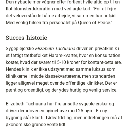
Den nybagte mor vågner efter fortjent hvile altid op til en
flot blomsterdekoration med vedlagte kort: ''For at fejre
det veloverståede hårde arbejde, vi sammen har udført.
Med venlig hilsen fra personalet på Queen of Peace.''
Succes-historie
Sygeplejerske
Elizabeth Tachuana
driver en privatklinik i
et fattigt tætbefolket Harare-kvarter, hvor en konsultation
koster, hvad der svarer til 5-10 kroner for kontant-betalere.
Hendes klinik er ikke udstyret med samme luksus som
klinikkerne i middelklassekvartererne, men standarden
ligger alligevel meget over de offentlige klinikker. Der er
pænt og ordentligt, og der ydes hurtig og venlig service.
Elizabeth Tachuana har fire ansatte sygeplejersker og
driver derudover en børnehave med 25 børn. En ny
bygning står klar til fødeafdeling, men indretningen må af
økonomiske grunde vente lidt.