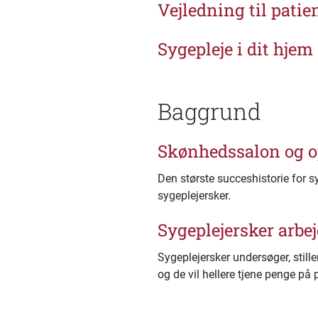
Vejledning til pati
Sygepleje i dit hjem 
Baggrund
Skønhedssalon og o
Den største succeshistorie for sy
sygeplejersker.
Sygeplejersker arbe
Sygeplejersker undersøger, still
og de vil hellere tjene penge på p