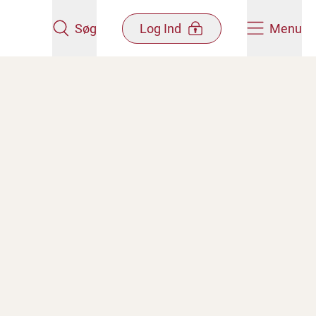
Søg
Log Ind
Menu