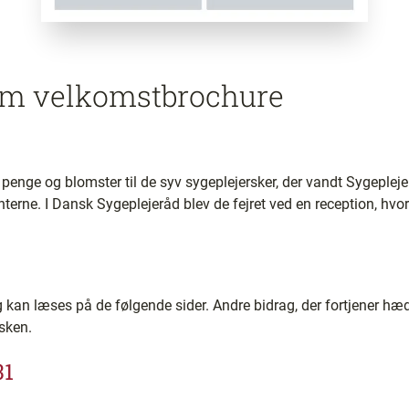
m velkomstbrochure
, penge og blomster til de syv sygeplejersker, der vandt Sygeple
nterne. I Dansk Sygeplejeråd blev de fejret ved en reception, hvo
g kan læses på de følgende sider. Andre bidrag, der fortjener hædr
sken.
31