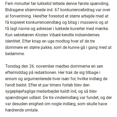
Fem minutter før lukketid lettede denne første spænding.
Bidragene strømmede ind. 67 konkurrencebidrag var over
al forventning. Herefter forestod et større arbejde med at
få kopieret konkurrenceindlæg og bilag i massevis og at
få lagt navne og adresser i lukkede kuverter med mærke.
Kun sekretæren
Kirsten Vibæk
kendte indsendernes
identitet. Efter knap en uge modtog hver af de tre
dommere en større pakke, som de kunne gå i gang med at
bedømme.
Torsdag den 26. november mødtes dommerne en sen
eftermiddag på redaktionen. Her trak de sig tilbage i
enrum og argumenterede hver især for, hvilke indlæg de
fandt bedst. Efter et par timers forløb blev den
sygeplejefaglige medarbejder kaldt ind, og så blev
spændingen udløst. De tre vinderindlæg var fundet, og der
var desuden enighed om nogle indlæg, som skulle have
hædrende omtale.