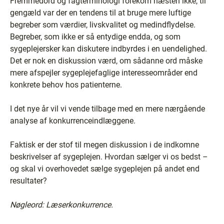
Fremmedord og fagterminologi forekom næsten ikke, til
gengæld var der en tendens til at bruge mere luftige
begreber som værdier, livskvalitet og medindflydelse.
Begreber, som ikke er så entydige endda, og som
sygeplejersker kan diskutere indbyrdes i en uendelighed.
Det er nok en diskussion værd, om sådanne ord måske
mere afspejler sygeplejefaglige interesseområder end
konkrete behov hos patienterne.
I det nye år vil vi vende tilbage med en mere nærgående
analyse af konkurrenceindlæggene.
Faktisk er der stof til megen diskussion i de indkomne
beskrivelser af sygeplejen. Hvordan sælger vi os bedst –
og skal vi overhovedet sælge sygeplejen på andet end
resultater?
Nøgleord: Læserkonkurrence.