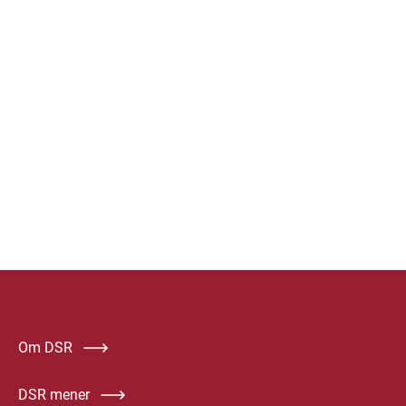
Om DSR
DSR mener