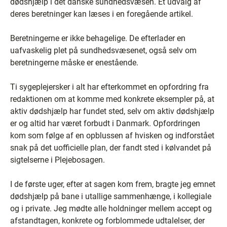
dødshjælp i det danske sundhedsvæsen. Et udvalg af
deres beretninger kan læses i en foregående artikel.
Beretningerne er ikke behagelige. De efterlader en
uafvaskelig plet på sundhedsvæsenet, også selv om
beretningerne måske er enestående.
Ti sygeplejersker i alt har efterkommet en opfordring fra
redaktionen om at komme med konkrete eksempler på, at
aktiv dødshjælp har fundet sted, selv om aktiv dødshjælp
er og altid har været forbudt i Danmark. Opfordringen
kom som følge af en opblussen af hvisken og indforstået
snak på det uofficielle plan, der fandt sted i kølvandet på
sigtelserne i Plejebosagen.
I de første uger, efter at sagen kom frem, bragte jeg emnet
dødshjælp på bane i utallige sammenhænge, i kollegiale
og i private. Jeg mødte alle holdninger mellem accept og
afstandtagen, konkrete og forblommede udtalelser, der