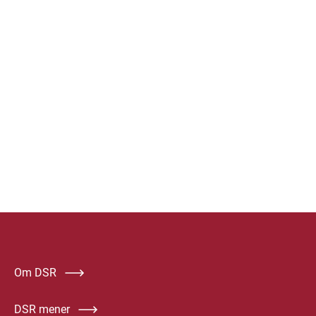
Om DSR
DSR mener