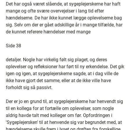
Det har også været slående, at sygeplejerskerne har haft
mange og ofte svære overvejelser i lang tid efter
hændelserne. De har ikke kunnet lægge oplevelserne bag
sig. Selv om der er gået adskillige år i mange tilfælde, har
de kunnet referere hændelser med mange
Side 38
detaljer. Nogle har virkelig følt sig plaget, og deres
oplevelser og refleksioner har ført til ny erkendelse. Det gik
igen og igen, at sygeplejerskerne sagde, at i dag ville de
ikke have gjort det samme, eller at de ikke ville have
forholdt sig så passivt.
Der er jo en grund til, at sygeplejerskerne har henvendt sig
til en kollega for at fortælle om oplevelser, som nogle
aldrig havde talt med kolleger om før. Opfordringen i
'Sygeplejersken' til at henvende sig var begrundet med, at
hændelserne skulle frem i lyset og drøftes fra forskellige