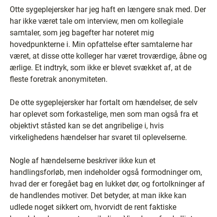
Otte sygeplejersker har jeg haft en længere snak med. Der
har ikke været tale om interview, men om kollegiale
samtaler, som jeg bagefter har noteret mig
hovedpunkterne i. Min opfattelse efter samtalerne har
været, at disse otte kolleger har været troværdige, åbne og
ærlige. Et indtryk, som ikke er blevet svækket af, at de
fleste foretrak anonymiteten.
De otte sygeplejersker har fortalt om hændelser, de selv
har oplevet som forkastelige, men som man også fra et
objektivt ståsted kan se det angribelige i, hvis
virkelighedens hændelser har svaret til oplevelserne.
Nogle af hændelserne beskriver ikke kun et
handlingsforløb, men indeholder også formodninger om,
hvad der er foregået bag en lukket dør, og fortolkninger af
de handlendes motiver. Det betyder, at man ikke kan
udlede noget sikkert om, hvorvidt de rent faktiske