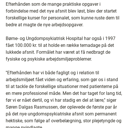
Efterhånden som de mange praktiske opgaver i
forbindelse med det nye afsnit blev løst, blev der startet
forskellige kurser for personalet, som kunne ruste dem til
bedre at magte de nye arbejdsopgaver.
Børne- og Ungdompsykiatrisk Hospital har også i 1997
fået 100.000 kr. til at holde en række temadage på det
lukkede afsnit. Formålet har været at få nedbragt de
fysiske og psykiske arbejdsmiljøproblemer.
''Efterhånden har vi både fagligt og i relation til
arbejdsmiljøet fået viden og erfaring, som gør os i stand
til at tackle de forskellige situationer med patienterne på
en mere professionel måde. Men det har taget for lang tid,
før vi er nået dertil, og vi har stadig en del at lære,'' siger
Søren Dalgas Rasmussen, der oplevede de første par år
på det nye ungdomspsykiatriske afsnit som permanent
hektiske, som følge af overbelægning, stor plejetyngde og
mange nyindlagte.