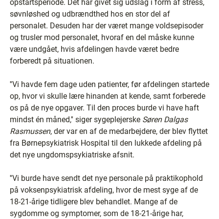
opstartsperiode. Det har givet sig udslag i form af stress,
søvnløshed og udbrændthed hos en stor del af
personalet. Desuden har der været mange voldsepisoder
og trusler mod personalet, hvoraf en del måske kunne
være undgået, hvis afdelingen havde været bedre
forberedt på situationen.
''Vi havde fem dage uden patienter, før afdelingen startede
op, hvor vi skulle lære hinanden at kende, samt forberede
os på de nye opgaver. Til den proces burde vi have haft
mindst én måned,'' siger sygeplejerske
Søren Dalgas
Rasmussen
, der var en af de medarbejdere, der blev flyttet
fra Børnepsykiatrisk Hospital til den lukkede afdeling på
det nye ungdomspsykiatriske afsnit.
''Vi burde have sendt det nye personale på praktikophold
på voksenpsykiatrisk afdeling, hvor de mest syge af de
18-21-årige tidligere blev behandlet. Mange af de
sygdomme og symptomer, som de 18-21-årige har,