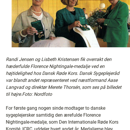
Randi Jensen og Lisbeth Kristensen fik overrakt den
hæderfulde Florence Nightingale-medalje ved en
højtidelighed hos Dansk Røde Kors. Dansk Sygeplejeråd
var blandt andet repræsenteret ved næstformand Aase
Langvad og direktør Merete Thorsén, som ses på billedet
til højre.Foto: Nordfoto
For første gang nogen sinde modtager to danske
sygeplejersker samtidig den ærefulde Florence
Nightingale-medalje, som Den Internationale Røde Kors
Komité, ICRC, uddeler hvert andet år. Medaljerne blev