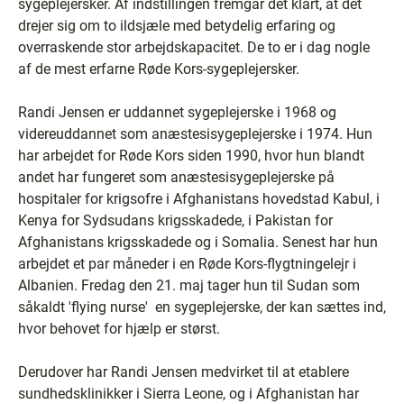
sygeplejersker. Af indstillingen fremgår det klart, at det
drejer sig om to ildsjæle med betydelig erfaring og
overraskende stor arbejdskapacitet. De to er i dag nogle
af de mest erfarne Røde Kors-sygeplejersker.
Randi Jensen er uddannet sygeplejerske i 1968 og
videreuddannet som anæstesisygeplejerske i 1974. Hun
har arbejdet for Røde Kors siden 1990, hvor hun blandt
andet har fungeret som anæstesisygeplejerske på
hospitaler for krigsofre i Afghanistans hovedstad Kabul, i
Kenya for Sydsudans krigsskadede, i Pakistan for
Afghanistans krigsskadede og i Somalia. Senest har hun
arbejdet et par måneder i en Røde Kors-flygtningelejr i
Albanien. Fredag den 21. maj tager hun til Sudan som
såkaldt 'flying nurse' ­ en sygeplejerske, der kan sættes ind,
hvor behovet for hjælp er størst.
Derudover har Randi Jensen medvirket til at etablere
sundhedsklinikker i Sierra Leone, og i Afghanistan har