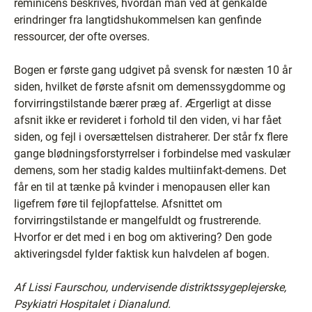
reminicens beskrives, hvordan man ved at genkalde
erindringer fra langtidshukommelsen kan genfinde
ressourcer, der ofte overses.
Bogen er første gang udgivet på svensk for næsten 10 år
siden, hvilket de første afsnit om demenssygdomme og
forvirringstilstande bærer præg af. Ærgerligt at disse
afsnit ikke er revideret i forhold til den viden, vi har fået
siden, og fejl i oversættelsen distraherer. Der står fx flere
gange blødningsforstyrrelser i forbindelse med vaskulær
demens, som her stadig kaldes multiinfakt-demens. Det
får en til at tænke på kvinder i menopausen eller kan
ligefrem føre til fejlopfattelse. Afsnittet om
forvirringstilstande er mangelfuldt og frustrerende.
Hvorfor er det med i en bog om aktivering? Den gode
aktiveringsdel fylder faktisk kun halvdelen af bogen.
Af Lissi Faurschou, undervisende distriktssygeplejerske,
Psykiatri Hospitalet i Dianalund.