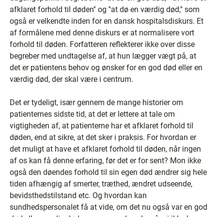
afklaret forhold til døden'' og ''at dø en værdig død,'' som
også er velkendte inden for en dansk hospitalsdiskurs. Et
af formålene med denne diskurs er at normalisere vort
forhold til døden. Forfatteren reflekterer ikke over disse
begreber med undtagelse af, at hun lægger vægt på, at
det er patientens behov og ønsker for en god død eller en
værdig død, der skal være i centrum.
Det er tydeligt, især gennem de mange historier om
patienternes sidste tid, at det er lettere at tale om
vigtigheden af, at patienterne har et afklaret forhold til
døden, end at sikre, at det sker i praksis. For hvordan er
det muligt at have et afklaret forhold til døden, når ingen
af os kan få denne erfaring, før det er for sent? Mon ikke
også den døendes forhold til sin egen død ændrer sig hele
tiden afhængig af smerter, træthed, ændret udseende,
bevidsthedstilstand etc. Og hvordan kan
sundhedspersonalet få at vide, om det nu også var en god