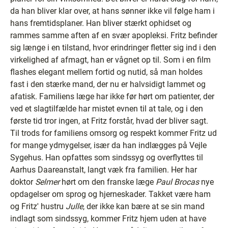
da han bliver klar over, at hans sønner ikke vil følge ham i
hans fremtidsplaner. Han bliver stærkt ophidset og
rammes samme aften af en svær apopleksi. Fritz befinder
sig længe i en tilstand, hvor erindringer fletter sig ind i den
virkelighed af afmagt, han er vågnet op til. Som i en film
flashes elegant mellem fortid og nutid, så man holdes
fast i den stærke mand, der nu er halvsidigt lammet og
afatisk. Familiens læge har ikke før hørt om patienter, der
ved et slagtilfælde har mistet evnen til at tale, og i den
første tid tror ingen, at Fritz forstår, hvad der bliver sagt.
Til trods for familiens omsorg og respekt kommer Fritz ud
for mange ydmygelser, især da han indlægges på Vejle
Sygehus. Han opfattes som sindssyg og overflyttes til
Aarhus Daareanstalt, langt væk fra familien. Her har
doktor
Selmer
hørt om den franske læge
Paul Brocas
nye
opdagelser om sprog og hjerneskader. Takket være ham
og Fritz' hustru
Julle
, der ikke kan bære at se sin mand
indlagt som sindssyg, kommer Fritz hjem uden at have