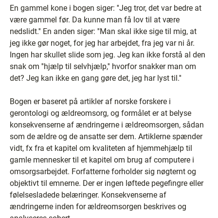
En gammel kone i bogen siger: ''Jeg tror, det var bedre at
være gammel før. Da kunne man få lov til at være
nedslidt.'' En anden siger: ''Man skal ikke sige til mig, at
jeg ikke gør noget, for jeg har arbejdet, fra jeg var ni år.
Ingen har skullet slide som jeg. Jeg kan ikke forstå al den
snak om ''hjælp til selvhjælp,'' hvorfor snakker man om
det? Jeg kan ikke en gang gøre det, jeg har lyst til.''
Bogen er baseret på artikler af norske forskere i
gerontologi og ældreomsorg, og formålet er at belyse
konsekvenserne af ændringerne i ældreomsorgen, sådan
som de ældre og de ansatte ser dem. Artiklerne spænder
vidt, fx fra et kapitel om kvaliteten af hjemmehjælp til
gamle mennesker til et kapitel om brug af computere i
omsorgsarbejdet. Forfatterne forholder sig nøgternt og
objektivt til emnerne. Der er ingen løftede pegefingre eller
følelsesladede belæringer. Konsekvenserne af
ændringerne inden for ældreomsorgen beskrives og