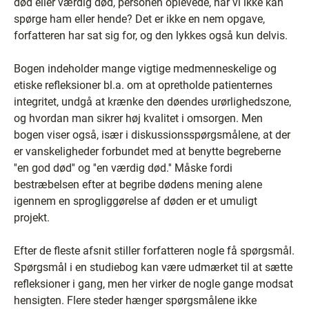
død eller værdig død, personen oplevede, når vi ikke kan
spørge ham eller hende? Det er ikke en nem opgave,
forfatteren har sat sig for, og den lykkes også kun delvis.
Bogen indeholder mange vigtige medmenneskelige og
etiske refleksioner bl.a. om at opretholde patienternes
integritet, undgå at krænke den døendes urørlighedszone,
og hvordan man sikrer høj kvalitet i omsorgen. Men
bogen viser også, især i diskussionsspørgsmålene, at der
er vanskeligheder forbundet med at benytte begreberne
''en god død'' og ''en værdig død.'' Måske fordi
bestræbelsen efter at begribe dødens mening alene
igennem en sprogliggørelse af døden er et umuligt
projekt.
Efter de fleste afsnit stiller forfatteren nogle få spørgsmål.
Spørgsmål i en studiebog kan være udmærket til at sætte
refleksioner i gang, men her virker de nogle gange modsat
hensigten. Flere steder hænger spørgsmålene ikke