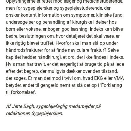
Oplysningerne er rettet mod læger og medicinstuderende,
men for sygeplejersker og sygeplejestuderende, der
ønsker kontant information om symptomer, kliniske fund,
undersøgelser og behandling af kirurgiske lidelser hos
børn eller voksne, er bogen god læsning. Indeks kan blive
bedre, beslutningen om, hvor detaljeret det skal være, er
ikke rigtig blevet truffet. Hvorfor skal man slå op under
håndrodsfrakturer for at finde naviculare fraktur? Selve
kapitlet hedder håndkirurgi, et ord, der ikke findes i indeks.
Hvis man har travlt, er det ærgerligt at bruge tid på at lede
efter det begreb, der muligvis dækker over den tilstand,
der søges. Er man derimod i tvivl om, hvad EKG eller VMA
betyder, er det til gengæld nemt at slå det op i 'Forklaring
til forkortelser'.
Af Jette Bagh, sygeplejefaglig medarbejder på
redaktionen Sygeplejersken.