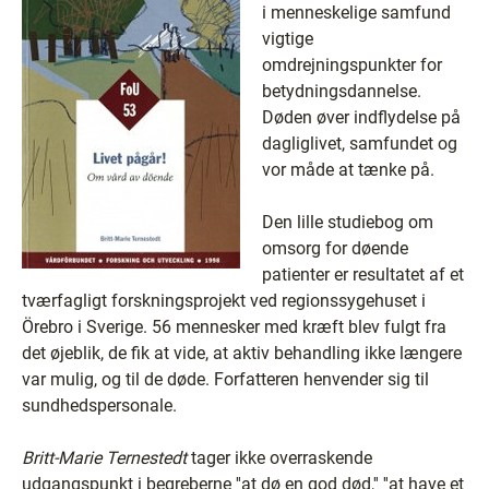
i menneskelige samfund
vigtige
omdrejningspunkter for
betydningsdannelse.
Døden øver indflydelse på
dagliglivet, samfundet og
vor måde at tænke på.
Den lille studiebog om
omsorg for døende
patienter er resultatet af et
tværfagligt forskningsprojekt ved regionssygehuset i
Örebro i Sverige. 56 mennesker med kræft blev fulgt fra
det øjeblik, de fik at vide, at aktiv behandling ikke længere
var mulig, og til de døde. Forfatteren henvender sig til
sundhedspersonale.
Britt-Marie Ternestedt
tager ikke overraskende
udgangspunkt i begreberne ''at dø en god død,'' ''at have et