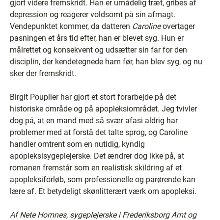
gjort videre fremskridt. Han er umådelig træt, gribes af
depression og reagerer voldsomt på sin afmagt.
Vendepunktet kommer, da datteren
Caroline
overtager
pasningen et års tid efter, han er blevet syg. Hun er
målrettet og konsekvent og udsætter sin far for den
disciplin, der kendetegnede ham før, han blev syg, og nu
sker der fremskridt.
Birgit Pouplier har gjort et stort forarbejde på det
historiske område og på apopleksiområdet. Jeg tvivler
dog på, at en mand med så svær afasi aldrig har
problemer med at forstå det talte sprog, og Caroline
handler omtrent som en nutidig, kyndig
apopleksisygeplejerske. Det ændrer dog ikke på, at
romanen fremstår som en realistisk skildring af et
apopleksiforløb, som professionelle og pårørende kan
lære af. Et betydeligt skønlitterært værk om apopleksi.
Af Nete Hornnes, sygeplejerske i Frederiksborg Amt og