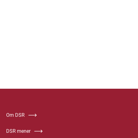
Om DSR
DSR mener