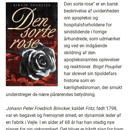
Den sorte rose'' er en barsk
beskrivelse af uvidenheden
om apopleksi og
hospitalsforholdene for
sindslidende i forrige
århundrede, som udmærker
sig ved en indgående
skildring af den
apopleksiramtes oplevelser
og reaktioner.
Birgit Pouplier
har skrevet sin tipoldefars
historie som en
kærlighedsroman, der smukt
understreger de nære pårørendes betydning.
Johann Peter Friedrich Brincker
, kaldet
Fritz
, født 1798,
var en begavet og fremsynet smed, en dynamisk leder af
en fabrik i Vejle. I en alder af 68 år har han stadig nye
planer for sin virksomhed. Det bliver er hårdt slag for ham,