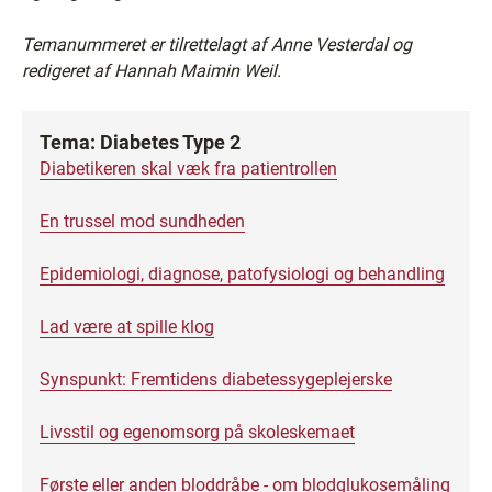
Temanummeret er tilrettelagt af
Anne Vesterdal
og
redigeret af
Hannah Maimin Weil
.
Tema: Diabetes Type 2
Diabetikeren skal væk fra patientrollen
En trussel mod sundheden
Epidemiologi, diagnose, patofysiologi og behandling
Lad være at spille klog
Synspunkt: Fremtidens diabetessygeplejerske
Livsstil og egenomsorg på skoleskemaet
Første eller anden bloddråbe - om blodglukosemåling