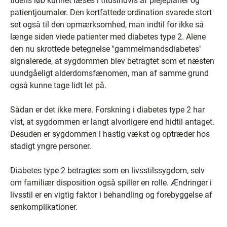
tidens løb kunnet læses i titusindvis af plejeplaner og
patientjournaler. Den kortfattede ordination svarede stort
set også til den opmærksomhed, man indtil for ikke så
længe siden viede patienter med diabetes type 2. Alene
den nu skrottede betegnelse ''gammelmandsdiabetes''
signalerede, at sygdommen blev betragtet som et næsten
uundgåeligt alderdomsfænomen, man af samme grund
også kunne tage lidt let på.
Sådan er det ikke mere. Forskning i diabetes type 2 har
vist, at sygdommen er langt alvorligere end hidtil antaget.
Desuden er sygdommen i hastig vækst og optræder hos
stadigt yngre personer.
Diabetes type 2 betragtes som en livsstilssygdom, selv
om familiær disposition også spiller en rolle. Ændringer i
livsstil er en vigtig faktor i behandling og forebyggelse af
senkomplikationer.