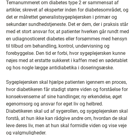
Temanummeret om diabetes type 2 er sammensat af
artikler, skrevet af eksperter inden for diabetesområdet, og
det er målrettet generalistsygeplejersken i primær og
sekundær sundhedstjeneste. Det er dem, der i praksis står
med et stort ansvar for, at patienter hverken går rundt med
en udiagnosticeret diabetes eller forsømmes med hensyn
til tilbud om behandling, kontrol, undervisning og
forebyggelse. Den tid er forbi, hvor sygeplejersken kunne
nøjes med at erstatte sukkeret i kaffen med en sødetablet
og hos nogle lægge antidiabetika i doseringsæske.
Sygeplejersken skal hjælpe patienten igennem en proces,
hvor diabetikeren får stadigt større viden og forståelse for
konsekvenserne af sine handlinger, ny erkendelse, øget
egenomsorg og ansvar for eget liv og helbred.
Diabetikeren skal ud af sygerollen, og sygeplejersken skal
forstå, at hun ikke kan rådgive andre om, hvordan de skal
leve deres liv, men at hun skal formidle viden og vise veje
og valgmuligheder.