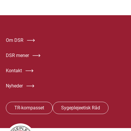
Om DSR
DSR mener
Kontakt
Nyheder
TR-kompasset
Sygeplejeetisk Råd