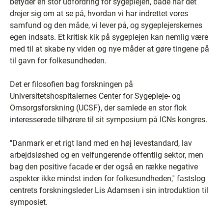
betyder en stor udfordring for sygeplejen, både når det
drejer sig om at se på, hvordan vi har indrettet vores
samfund og den måde, vi lever på, og sygeplejerskernes
egen indsats. Et kritisk kik på sygeplejen kan nemlig være
med til at skabe ny viden og nye måder at gøre tingene på
til gavn for folkesundheden.
Det er filosofien bag forskningen på
Universitetshospitalernes Center for Sygepleje- og
Omsorgsforskning (UCSF), der samlede en stor flok
interesserede tilhørere til sit symposium på ICNs kongres.
''Danmark er et rigt land med en høj levestandard, lav
arbejdsløshed og en velfungerende offentlig sektor, men
bag den positive facade er der også en række negative
aspekter ikke mindst inden for folkesundheden,'' fastslog
centrets forskningsleder Lis Adamsen i sin introduktion til
symposiet.