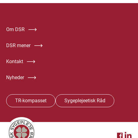
Om DSR
DSR mener
Kontakt
Nyheder
TR-kompasset
Sygeplejeetisk Råd