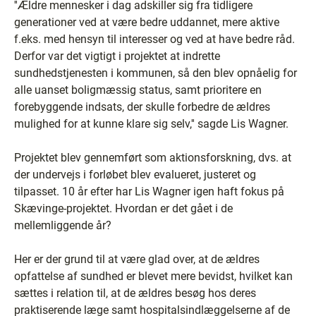
''Ældre mennesker i dag adskiller sig fra tidligere
generationer ved at være bedre uddannet, mere aktive
f.eks. med hensyn til interesser og ved at have bedre råd.
Derfor var det vigtigt i projektet at indrette
sundhedstjenesten i kommunen, så den blev opnåelig for
alle uanset boligmæssig status, samt prioritere en
forebyggende indsats, der skulle forbedre de ældres
mulighed for at kunne klare sig selv,'' sagde Lis Wagner.
Projektet blev gennemført som aktionsforskning, dvs. at
der undervejs i forløbet blev evalueret, justeret og
tilpasset. 10 år efter har Lis Wagner igen haft fokus på
Skævinge-projektet. Hvordan er det gået i de
mellemliggende år?
Her er der grund til at være glad over, at de ældres
opfattelse af sundhed er blevet mere bevidst, hvilket kan
sættes i relation til, at de ældres besøg hos deres
praktiserende læge samt hospitalsindlæggelserne af de