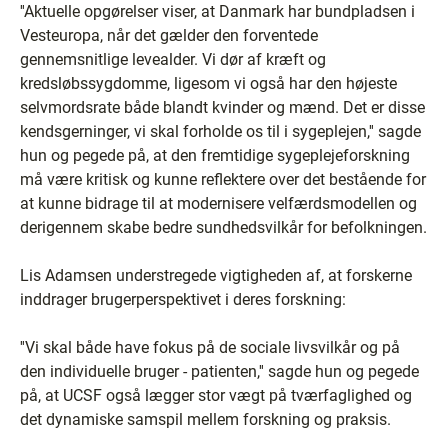
''Aktuelle opgørelser viser, at Danmark har bundpladsen i
Vesteuropa, når det gælder den forventede
gennemsnitlige levealder. Vi dør af kræft og
kredsløbssygdomme, ligesom vi også har den højeste
selvmordsrate både blandt kvinder og mænd. Det er disse
kendsgerninger, vi skal forholde os til i sygeplejen,'' sagde
hun og pegede på, at den fremtidige sygeplejeforskning
må være kritisk og kunne reflektere over det bestående for
at kunne bidrage til at modernisere velfærdsmodellen og
derigennem skabe bedre sundhedsvilkår for befolkningen.
Lis Adamsen understregede vigtigheden af, at forskerne
inddrager brugerperspektivet i deres forskning:
''Vi skal både have fokus på de sociale livsvilkår og på
den individuelle bruger - patienten,'' sagde hun og pegede
på, at UCSF også lægger stor vægt på tværfaglighed og
det dynamiske samspil mellem forskning og praksis.