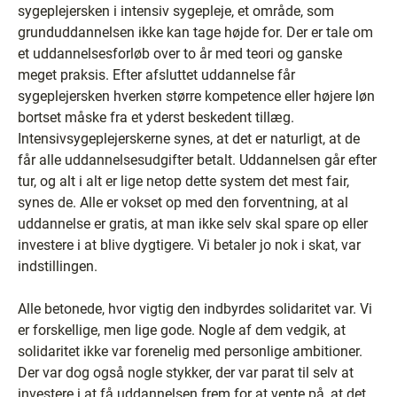
sygeplejersken i intensiv sygepleje, et område, som
grunduddannelsen ikke kan tage højde for. Der er tale om
et uddannelsesforløb over to år med teori og ganske
meget praksis. Efter afsluttet uddannelse får
sygeplejersken hverken større kompetence eller højere løn
bortset måske fra et yderst beskedent tillæg.
Intensivsygeplejerskerne synes, at det er naturligt, at de
får alle uddannelsesudgifter betalt. Uddannelsen går efter
tur, og alt i alt er lige netop dette system det mest fair,
synes de. Alle er vokset op med den forventning, at al
uddannelse er gratis, at man ikke selv skal spare op eller
investere i at blive dygtigere. Vi betaler jo nok i skat, var
indstillingen.
Alle betonede, hvor vigtig den indbyrdes solidaritet var. Vi
er forskellige, men lige gode. Nogle af dem vedgik, at
solidaritet ikke var forenelig med personlige ambitioner.
Der var dog også nogle stykker, der var parat til selv at
investere i at få uddannelsen frem for at vente på, at det