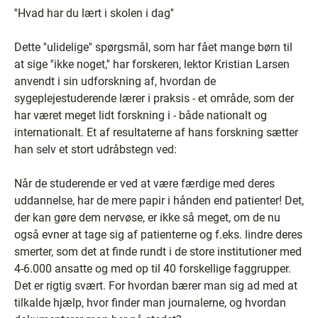
''Hvad har du lært i skolen i dag''
Dette ''ulidelige'' spørgsmål, som har fået mange børn til
at sige ''ikke noget,'' har forskeren, lektor Kristian Larsen
anvendt i sin udforskning af, hvordan de
sygeplejestuderende lærer i praksis - et område, som der
har været meget lidt forskning i - både nationalt og
internationalt. Et af resultaterne af hans forskning sætter
han selv et stort udråbstegn ved:
Når de studerende er ved at være færdige med deres
uddannelse, har de mere papir i hånden end patienter! Det,
der kan gøre dem nervøse, er ikke så meget, om de nu
også evner at tage sig af patienterne og f.eks. lindre deres
smerter, som det at finde rundt i de store institutioner med
4-6.000 ansatte og med op til 40 forskellige faggrupper.
Det er rigtig svært. For hvordan bærer man sig ad med at
tilkalde hjælp, hvor finder man journalerne, og hvordan