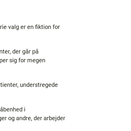
 valg er en fiktion for
ter, der går på
mper sig for megen
atienter, understregede
t åbenhed i
er og andre, der arbejder