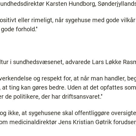
undhedsdirektør Karsten Hundborg, Sønderjylland
positivt eller rimeligt, når sygehuse med gode vi
gode forhold.''
ltur i sundhedsvæsenet, advarede Lars Løkke Ras
selverkendelse og respekt for, at når man handler, b
 at ting kan gøres bedre. Uden at det opfattes som
r de politikere, der har driftsansvaret.''
g ikke, at sygehusene skal offentliggøre oversigte
v om medicinaldirektør Jens Kristian Gøtrik foruds