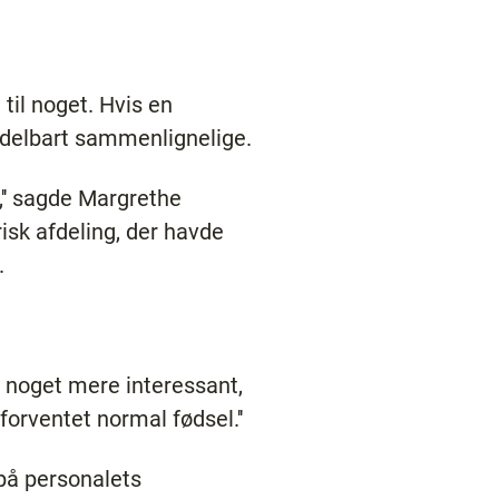
til noget. Hvis en
iddelbart sammenlignelige.
m,'' sagde Margrethe
sk afdeling, der havde
.
r noget mere interessant,
rventet normal fødsel.''
på personalets