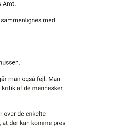
s Amt.
lkår sammenlignes med
mussen.
egår man også fejl. Man
 kritik af de mennesker,
r over de enkelte
er, at der kan komme pres