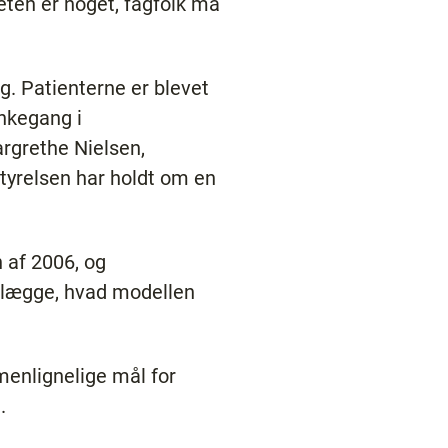
eten er noget, fagfolk må
ag. Patienterne er blevet
nkegang i
rgrethe Nielsen,
tyrelsen har holdt om en
 af 2006, og
tlægge, hvad modellen
menlignelige mål for
.