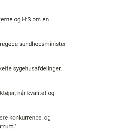
mterne og H:S om en
stregede sundhedsminister
nkelte sygehusafdelinger.
øjer, når kvalitet og
 mere konkurrence, og
trum.''