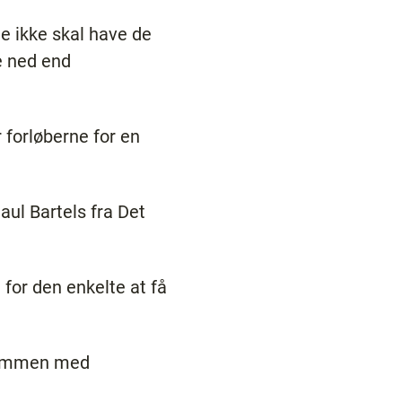
de ikke skal have de
e ned end
 forløberne for en
Paul Bartels fra Det
t for den enkelte at få
 sammen med