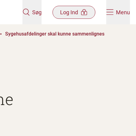
Søg
Log Ind
Menu
Sygehusafdelinger skal kunne sammenlignes
ne