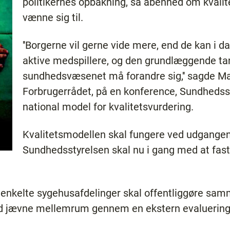
politikernes opbakning, så åbenhed om kvalit
vænne sig til.
''Borgerne vil gerne vide mere, end de kan i d
aktive medspillere, og den grundlæggende ta
sundhedsvæsenet må forandre sig,'' sagde Ma
Forbrugerrådet, på en konference, Sundhedss
national model for kvalitetsvurdering.
Kvalitetsmodellen skal fungere ved udgangen
Sundhedsstyrelsen skal nu i gang med at fas
e enkelte sygehusafdelinger skal offentliggøre sam
med jævne mellemrum gennem en ekstern evaluering