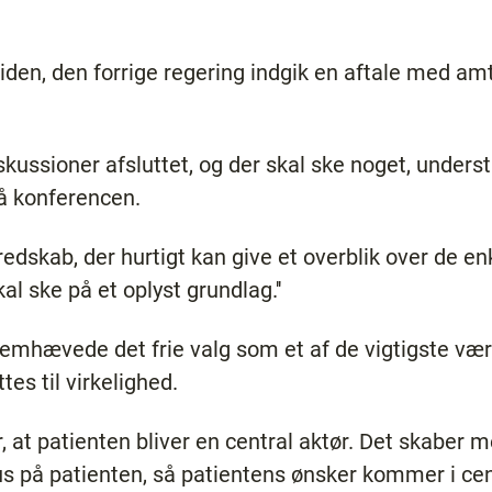
 siden, den forrige regering indgik en aftale med a
skussioner afsluttet, og der skal ske noget, under
å konferencen.
t redskab, der hurtigt kan give et overblik over de e
al ske på et oplyst grundlag.''
mhævede det frie valg som et af de vigtigste værkt
es til virkelighed.
er, at patienten bliver en central aktør. Det skaber
s på patienten, så patientens ønsker kommer i cen