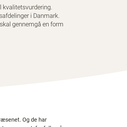
l kvalitetsvurdering.
usafdelinger i Danmark.
de skal gennemgå en form
væsenet. Og de har