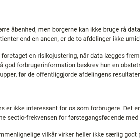
rre åbenhed, men borgerne kan ikke bruge rå data 
patienter end en anden, er de to afdelinger ikke um
ar foretaget en risikojustering, når data lægges fre
 god forbrugerinformation beskrev hun en obstetri
upper, før de offentliggjorde afdelingens resultater
ens er ikke interessant for os som forbrugere. Det e
 sectio-frekvensen for førstegangsfødende med fo
enlignelige vilkår virker heller ikke særlig godt 