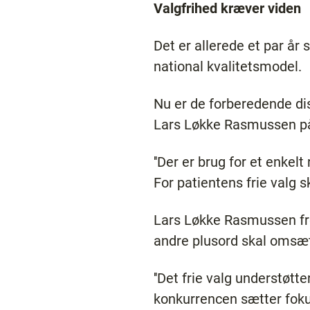
Valgfrihed kræver viden
Det er allerede et par år
national kvalitetsmodel.
Nu er de forberedende di
Lars Løkke Rasmussen p
''Der er brug for et enkel
For patientens frie valg sk
Lars Løkke Rasmussen fre
andre plusord skal omsætt
''Det frie valg understøtt
konkurrencen sætter foku