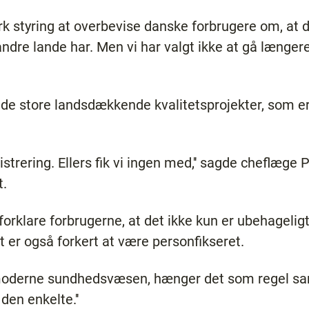
rk styring at overbevise danske forbrugere om, at 
andre lande har. Men vi har valgt ikke at gå længer
 de store landsdækkende kvalitetsprojekter, som er
istrering. Ellers fik vi ingen med,'' sagde cheflæge 
t.
n forklare forbrugerne, at det ikke kun er ubehagelig
 er også forkert at være personfikseret.
t moderne sundhedsvæsen, hænger det som regel
den enkelte.''