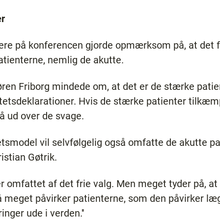
er
re på konferencen gjorde opmærksom på, at det frie
atienterne, nemlig de akutte.
ren Friborg mindede om, at det er de stærke patien
litetsdeklarationer. Hvis de stærke patienter tilkæ
å ud over de svage.
tsmodel vil selvfølgelig også omfatte de akutte p
istian Gøtrik.
e er omfattet af det frie valg. Men meget tyder på, a
meget påvirker patienterne, som den påvirker læg
inger ude i verden.''