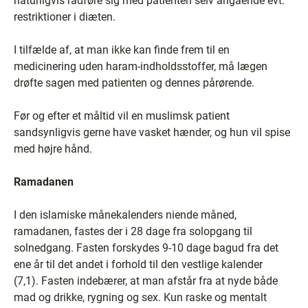
naturligvis rådføre sig med patienten selv angående evt.
restriktioner i diæten.
I tilfælde af, at man ikke kan finde frem til en
medicinering uden haram-indholdsstoffer, må lægen
drøfte sagen med patienten og dennes pårørende.
Før og efter et måltid vil en muslimsk patient
sandsynligvis gerne have vasket hænder, og hun vil spise
med højre hånd.
Ramadanen
I den islamiske månekalenders niende måned,
ramadanen, fastes der i 28 dage fra solopgang til
solnedgang. Fasten forskydes 9-10 dage bagud fra det
ene år til det andet i forhold til den vestlige kalender
(7,1). Fasten indebærer, at man afstår fra at nyde både
mad og drikke, rygning og sex. Kun raske og mentalt