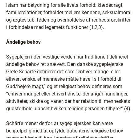
Islam har betydning for alle livets forhold: klædedragt,
familierelationer, forholdet mellem kønnene, seksualmoral
og ægteskab, føden og overholdelse af renhedsforskrifter
i forbindelse med legemets funktioner (1,2,3).
Åndelige behov
Sygeplejen i den vestlige verden har traditionelt defineret
åndelige behov ret snævert. Den danske sygeplejerske
Grete Schärfe definerer det som ”enhver mangel eller
ethvert ønske, et menneske måtte have i sit forhold til
Gud/højere magt,” og et religiøst behov defineres som
”enhver mangel eller ethvert ønske, der angår handlinger,
aktiviteter, skikke og vaner, der har relation til menneskets
gudsforhold, uanset hvilken religion personen tilhører” (4).
Schärfe mener derfor, at sygeplejersken kan være
behjælpelig med at opfylde patientens religiøse behov