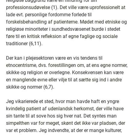
religiøse baggrund være en hindring for sin
professionsudøvelse (1). Det ville være uprofessionelt at
lade evt. personlige fordomme forlede til
forskelsbehandling af patienterne. Mødet med etniske og
religiøse minoriteter i sundhedsvæsenet burde i stedet
føre til en kritisk refleksion af egne faglige og sociale
traditioner (6,11).
Der kan i plejesektoren være en vis tendens til
etnocentrisme, dvs. forestillingen om, at ens egne normer,
skikke og religion er overlegne. Konsekvensen kan være
en manglende evne eller vilje til at sætte sig ind i andre
skikke og normer (6,7).
Jeg vikarierede et sted, hvor man havde haft en yngre
kvindelig patient af udenlandsk herkomst, der ville have
sin tante til at sove hos sig hver nat. Det syntes man
simpelthen var for meget, skønt det ikke var pladsen, der
var et problem. Jeg indvendte, at der er mange kulturer,