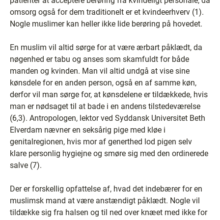
patienter at acceptere berøring fra kvindeligt personale, da
omsorg også for dem traditionelt er et kvindeerhverv (1).
Nogle muslimer kan heller ikke lide berøring på hovedet.
En muslim vil altid sørge for at være ærbart påklædt, da
nøgenhed er tabu og anses som skamfuldt for både
manden og kvinden. Man vil altid undgå at vise sine
kønsdele for en anden person, også en af samme køn,
derfor vil man sørge for, at kønsdelene er tildækkede, hvis
man er nødsaget til at bade i en andens tilstedeværelse
(6,3). Antropologen, lektor ved Syddansk Universitet Beth
Elverdam nævner en seksårig pige med kløe i
genitalregionen, hvis mor af generthed lod pigen selv
klare personlig hygiejne og smøre sig med den ordinerede
salve (7).
Der er forskellig opfattelse af, hvad det indebærer for en
muslimsk mand at være anstændigt påklædt. Nogle vil
tildække sig fra halsen og til ned over knæet med ikke for