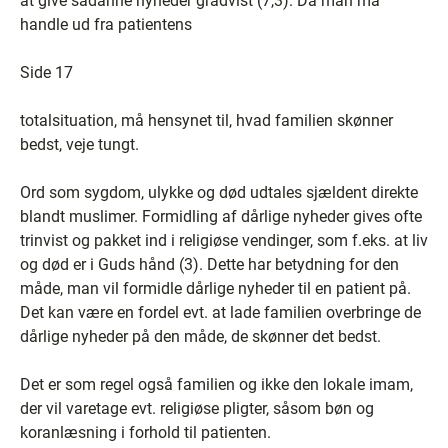
at give sådanne nyheder gradvist (7,3). Da man må
handle ud fra patientens
Side 17
totalsituation, må hensynet til, hvad familien skønner
bedst, veje tungt.
Ord som sygdom, ulykke og død udtales sjældent direkte
blandt muslimer. Formidling af dårlige nyheder gives ofte
trinvist og pakket ind i religiøse vendinger, som f.eks. at liv
og død er i Guds hånd (3). Dette har betydning for den
måde, man vil formidle dårlige nyheder til en patient på.
Det kan være en fordel evt. at lade familien overbringe de
dårlige nyheder på den måde, de skønner det bedst.
Det er som regel også familien og ikke den lokale imam,
der vil varetage evt. religiøse pligter, såsom bøn og
koranlæsning i forhold til patienten.