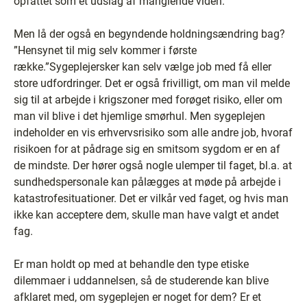
opfattet som et udslag af manglende viden.
Men lå der også en begyndende holdningsændring bag?
”Hensynet til mig selv kommer i første
række.”Sygeplejersker kan selv vælge job med få eller
store udfordringer. Det er også frivilligt, om man vil melde
sig til at arbejde i krigszoner med forøget risiko, eller om
man vil blive i det hjemlige smørhul. Men sygeplejen
indeholder en vis erhvervsrisiko som alle andre job, hvoraf
risikoen for at pådrage sig en smitsom sygdom er en af
de mindste. Der hører også nogle ulemper til faget, bl.a. at
sundhedspersonale kan pålægges at møde på arbejde i
katastrofesituationer. Det er vilkår ved faget, og hvis man
ikke kan acceptere dem, skulle man have valgt et andet
fag.
Er man holdt op med at behandle den type etiske
dilemmaer i uddannelsen, så de studerende kan blive
afklaret med, om sygeplejen er noget for dem? Er et