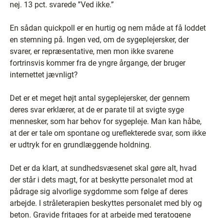
nej. 13 pct. svarede ”Ved ikke.”
En sådan quickpoll er en hurtig og nem måde at få loddet
en stemning på. Ingen ved, om de sygeplejersker, der
svarer, er repræsentative, men mon ikke svarene
fortrinsvis kommer fra de yngre årgange, der bruger
internettet jævnligt?
Det er et meget højt antal sygeplejersker, der gennem
deres svar erklærer, at de er parate til at svigte syge
mennesker, som har behov for sygepleje. Man kan håbe,
at der er tale om spontane og ureflekterede svar, som ikke
er udtryk for en grundlæggende holdning.
Det er da klart, at sundhedsvæsenet skal gøre alt, hvad
der står i dets magt, for at beskytte personalet mod at
pådrage sig alvorlige sygdomme som følge af deres
arbejde. I stråleterapien beskyttes personalet med bly og
beton. Gravide fritages for at arbejde med teratogene