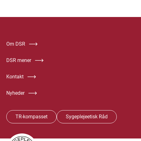
Om DSR
DSR mener
Kontakt
Nyheder
TR-kompasset
Sygeplejeetisk Råd