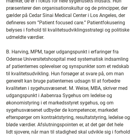
mærker, de er i fokus for hele sygehusets indsats. Hun
præsenterer den organisationskultur og de principper, der
gælder på Cedar Sinai Medical Center i Los Angeles, der
defineres som ”Patient focused care.” Patientfokusering
belyses i forhold til kvalitetsudviklingsstrategi og politiske
udmeldte værdier.
B. Harving, MPM, tager udgangspunkt i erfaringer fra
Odense Universitetshospital med systematisk indsamling
af patienternes oplevelser og synspunkter som et redskab
til kvalitetsudvikling. Hun forsøger at svare på, om man
generelt kan bruge patienternes udsagn til at forbedre
kvaliteten i sygehusvæsenet. M. Weise, MBA, skriver med
udgangspunkt i Aabenraa Sygehus om ledelse og
økonomistyring i et markedsstyret sygehus, og om
sygehusvæsenet udbyder de kompetencer, markedet
efterspørger om kontraktstyring, resultatstyring, ledelse og
bløde værdier. Afslutningspointen er, at det gør det hele
lidt sjovere, når man til stadighed skal udvikle sig i forhold