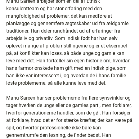
Manu Sareen arbejder som en del af Etnisk
konsulentteam og har stor erfaring med den
mangfoldighed af problemer, det kan medføre at
planlægge og gennemføre ægteskaber ud fra ældgamle
traditioner. Han deler rundhåndet ud af erfaringer fra
arbejdsliv og privatliv. Som indisk født har han selv
oplevet mange af problemstillingerne og er et eksempel
på, at konflikter kan løses, så både unge og gamle kan
leve med det. Han fortæller sin egen historie om, hvordan
hans farmor ønskede ham gift med en indisk pige, som
han ikke var interesseret i, og hvordan de i hans familie
løste problemerne, så alle kunne leve med det.
Manu Sareen har ser problemerne fra flere synsvinkler og
tager hverken de unge eller de gamles parti, men forklarer,
hvorfor generationerne handler, som de gør. Han forsøger
at forklare, hvad det er for stærke kræfter, der kan være på
spil, og hvorfor professionelle ikke bare kan
gennemtrumfe den løsning, de finder bedst. Han