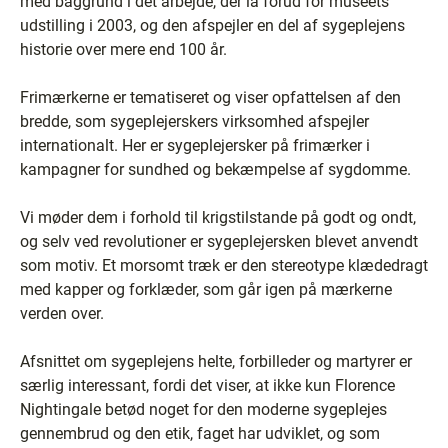
med baggrund i det arbejde, der lå forud for museets
udstilling i 2003, og den afspejler en del af sygeplejens
historie over mere end 100 år.
Frimærkerne er tematiseret og viser opfattelsen af den
bredde, som sygeplejerskers virksomhed afspejler
internationalt. Her er sygeplejersker på frimærker i
kampagner for sundhed og bekæmpelse af sygdomme.
Vi møder dem i forhold til krigstilstande på godt og ondt,
og selv ved revolutioner er sygeplejersken blevet anvendt
som motiv. Et morsomt træk er den stereotype klædedragt
med kapper og forklæder, som går igen på mærkerne
verden over.
Afsnittet om sygeplejens helte, forbilleder og martyrer er
særlig interessant, fordi det viser, at ikke kun Florence
Nightingale betød noget for den moderne sygeplejes
gennembrud og den etik, faget har udviklet, og som