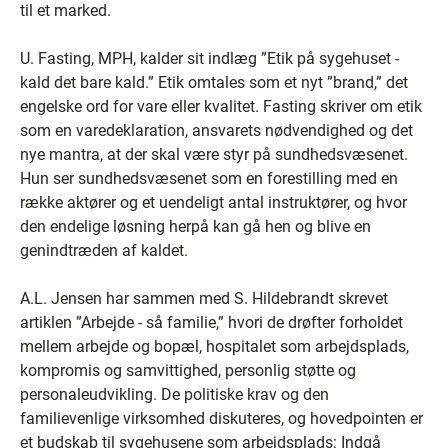
til et marked.
U. Fasting, MPH, kalder sit indlæg ”Etik på sygehuset -
kald det bare kald.” Etik omtales som et nyt ”brand,” det
engelske ord for vare eller kvalitet. Fasting skriver om etik
som en varedeklaration, ansvarets nødvendighed og det
nye mantra, at der skal være styr på sundhedsvæsenet.
Hun ser sundhedsvæsenet som en forestilling med en
række aktører og et uendeligt antal instruktører, og hvor
den endelige løsning herpå kan gå hen og blive en
genindtræden af kaldet.
A.L. Jensen har sammen med S. Hildebrandt skrevet
artiklen ”Arbejde - så familie,” hvori de drøfter forholdet
mellem arbejde og bopæl, hospitalet som arbejdsplads,
kompromis og samvittighed, personlig støtte og
personaleudvikling. De politiske krav og den
familievenlige virksomhed diskuteres, og hovedpointen er
et budskab til sygehusene som arbejdsplads: Indgå