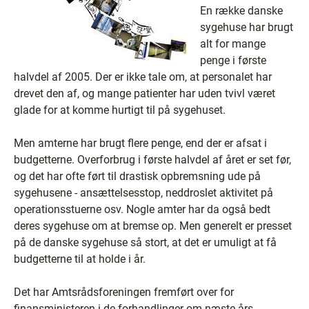
En række danske
sygehuse har brugt
alt for mange
penge i første
halvdel af 2005. Der er ikke tale om, at personalet har
drevet den af, og mange patienter har uden tvivl været
glade for at komme hurtigt til på sygehuset.
Men amterne har brugt flere penge, end der er afsat i
budgetterne. Overforbrug i første halvdel af året er set før,
og det har ofte ført til drastisk opbremsning ude på
sygehusene - ansættelsesstop, neddroslet aktivitet på
operationsstuerne osv. Nogle amter har da også bedt
deres sygehuse om at bremse op. Men generelt er presset
på de danske sygehuse så stort, at det er umuligt at få
budgetterne til at holde i år.
Det har Amtsrådsforeningen fremført over for
finansministeren i de forhandlinger om næste års