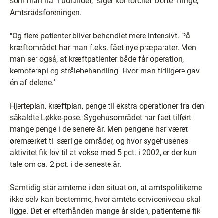
som man har i udlandet," siger kontorchef Dorte Thrige,
Amtsrådsforeningen.
"Og flere patienter bliver behandlet mere intensivt. På
kræftområdet har man f.eks. fået nye præparater. Men
man ser også, at kræftpatienter både får operation,
kemoterapi og strålebehandling. Hvor man tidligere gav
én af delene."
Hjerteplan, kræftplan, penge til ekstra operationer fra den
såkaldte Løkke-pose. Sygehusområdet har fået tilført
mange penge i de senere år. Men pengene har været
øremærket til særlige områder, og hvor sygehusenes
aktivitet fik lov til at vokse med 5 pct. i 2002, er der kun
tale om ca. 2 pct. i de seneste år.
Samtidig står amterne i den situation, at amtspolitikerne
ikke selv kan bestemme, hvor amtets serviceniveau skal
ligge. Det er efterhånden mange år siden, patienterne fik